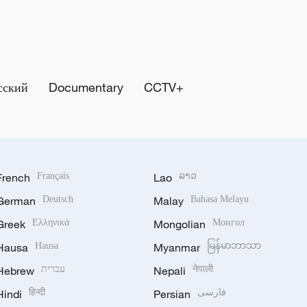
сский
Documentary
CCTV+
French
Français
Lao
ລາວ
German
Deutsch
Malay
Bahasa Melayu
Greek
Ελληνικά
Mongolian
Монгол
Hausa
Hausa
Myanmar
မြန်မာဘာသာ
Hebrew
עברית
Nepali
नेपाली
Hindi
हिन्दी
Persian
فارسی