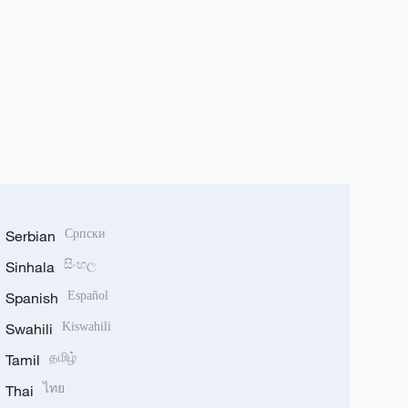
Serbian
Српски
Sinhala
සිංහල
Spanish
Español
Swahili
Kiswahili
Tamil
தமிழ்
Thai
ไทย