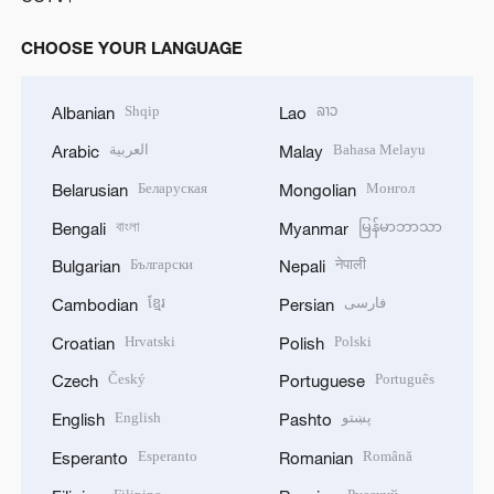
CHOOSE YOUR LANGUAGE
Shqip
ລາວ
Albanian
Lao
العربية
Bahasa Melayu
Arabic
Malay
Беларуская
Монгол
Belarusian
Mongolian
বাংলা
မြန်မာဘာသာ
Bengali
Myanmar
Български
नेपाली
Bulgarian
Nepali
ខ្មែរ
فارسی
Cambodian
Persian
Hrvatski
Polski
Croatian
Polish
Český
Português
Czech
Portuguese
English
پښتو
English
Pashto
Esperanto
Română
Esperanto
Romanian