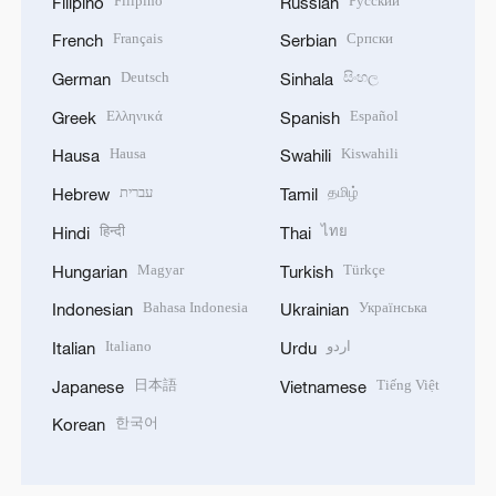
Filipino
Русский
Filipino
Russian
Français
Српски
French
Serbian
Deutsch
සිංහල
German
Sinhala
Ελληνικά
Español
Greek
Spanish
Hausa
Kiswahili
Hausa
Swahili
עברית
தமிழ்
Hebrew
Tamil
हिन्दी
ไทย
Hindi
Thai
Magyar
Türkçe
Hungarian
Turkish
Bahasa Indonesia
Українська
Indonesian
Ukrainian
Italiano
اردو
Italian
Urdu
日本語
Tiếng Việt
Japanese
Vietnamese
한국어
Korean