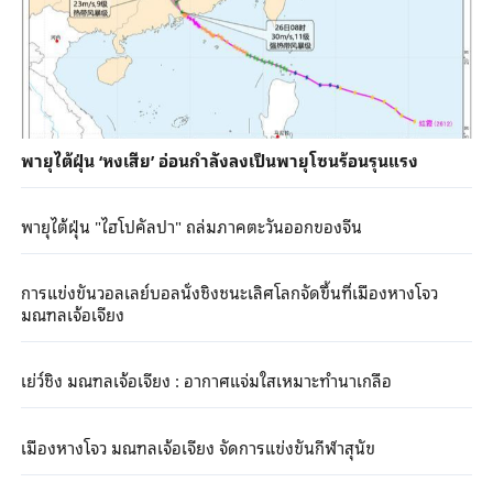
พายุไต้ฝุ่น ‘หงเสีย’ อ่อนกำลังลงเป็นพายุโซนร้อนรุนแรง
พายุไต้ฝุ่น "ไฮโปคัลปา" ถล่มภาคตะวันออกของจีน
การแข่งขันวอลเลย์บอลนั่งชิงชนะเลิศโลกจัดขึ้นที่เมืองหางโจว
มณฑลเจ้อเจียง
เย่ว์ชิง มณฑลเจ้อเจียง : อากาศแจ่มใสเหมาะทำนาเกลือ
เมืองหางโจว มณฑลเจ้อเจียง จัดการแข่งขันกีฬาสุนัข