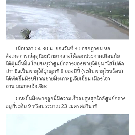
เมื่อเวลา
04
.
30
น
.
ของวันที่
30
กรกฎาคม
หอ
สังเกตการณ์อุตุนิยมวิทยากลางได้ออกประกาศเตือนภัย
ไต้ฝุ่นขึ้นฝั่ง
โดยระบุว่าศูนย์กลางของพายุไต้ฝุ่น
“
ไฮโปคัล
ปา
”
ซึ่งเป็นพายุไต้ฝุ่นลูกที่
8
ของปีนี้
(
ระดับพายุโซนร้อน
)
ได้พัดขึ้นฝั่งบริเวณชายฝั่งเกาะจูเจียเจี้ยน
เมืองโจว
ซาน
มณฑลเจ้อเจียง
ขณะขึ้นฝั่ง
พายุลูกนี้มีความเร็วลมสูงสุดใกล้ศูนย์กลาง
อยู่ที่ระดับ
9
หรือประมาณ
23
เมตรต่อวินาที