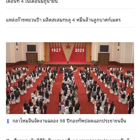
เดือนที่ 4 ในเดือนมิถุนายน
แหล่งก๊าซหยวนป้า ผลิตสะสมทะลุ 4 หมื่นล้านลูกบาศก์เมตร
กลาโหมจีนจัดงานฉลอง 98 ปีกองทัพปลดแอกประชาชนจีน
1