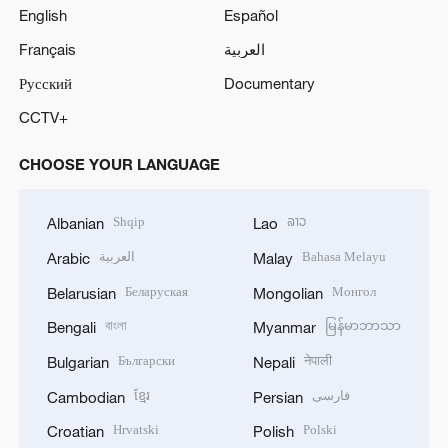
English
Español
Français
العربية
Русский
Documentary
CCTV+
CHOOSE YOUR LANGUAGE
Shqip
ລາວ
Albanian
Lao
العربية
Bahasa Melayu
Arabic
Malay
Беларуская
Монгол
Belarusian
Mongolian
বাংলা
မြန်မာဘာသာ
Bengali
Myanmar
Български
नेपाली
Bulgarian
Nepali
ខ្មែរ
فارسی
Cambodian
Persian
Hrvatski
Polski
Croatian
Polish