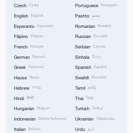
Český
Português
Czech
Portuguese
English
پښتو
English
Pashto
Esperanto
Română
Esperanto
Romanian
Filipino
Русский
Filipino
Russian
Français
Српски
French
Serbian
Deutsch
සිංහල
German
Sinhala
Ελληνικά
Español
Greek
Spanish
Hausa
Kiswahili
Hausa
Swahili
עברית
தமிழ்
Hebrew
Tamil
हिन्दी
ไทย
Hindi
Thai
Magyar
Türkçe
Hungarian
Turkish
Bahasa Indonesia
Українська
Indonesian
Ukrainian
Italiano
اردو
Italian
Urdu