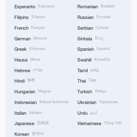
Esperanto
Română
Esperanto
Romanian
Filipino
Русский
Filipino
Russian
Français
Српски
French
Serbian
Deutsch
සිංහල
German
Sinhala
Ελληνικά
Español
Greek
Spanish
Hausa
Kiswahili
Hausa
Swahili
עברית
தமிழ்
Hebrew
Tamil
हिन्दी
ไทย
Hindi
Thai
Magyar
Türkçe
Hungarian
Turkish
Bahasa Indonesia
Українська
Indonesian
Ukrainian
Italiano
اردو
Italian
Urdu
日本語
Tiếng Việt
Japanese
Vietnamese
한국어
Korean