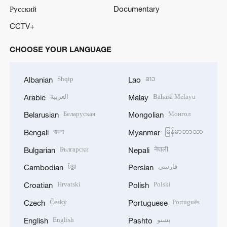
Русский
Documentary
CCTV+
CHOOSE YOUR LANGUAGE
Shqip
ລາວ
Albanian
Lao
العربية
Bahasa Melayu
Arabic
Malay
Беларуская
Монгол
Belarusian
Mongolian
বাংলা
မြန်မာဘာသာ
Bengali
Myanmar
Български
नेपाली
Bulgarian
Nepali
ខ្មែរ
فارسی
Cambodian
Persian
Hrvatski
Polski
Croatian
Polish
Český
Português
Czech
Portuguese
English
پښتو
English
Pashto