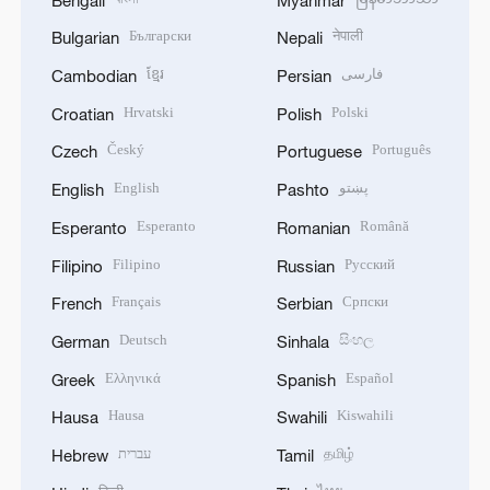
Български
नेपाली
Bulgarian
Nepali
ខ្មែរ
فارسی
Cambodian
Persian
Hrvatski
Polski
Croatian
Polish
Český
Português
Czech
Portuguese
English
پښتو
English
Pashto
Esperanto
Română
Esperanto
Romanian
Filipino
Русский
Filipino
Russian
Français
Српски
French
Serbian
Deutsch
සිංහල
German
Sinhala
Ελληνικά
Español
Greek
Spanish
Hausa
Kiswahili
Hausa
Swahili
עברית
தமிழ்
Hebrew
Tamil