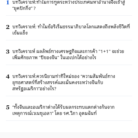
บทวิเคราะห์:ทำไมการทูตระหว่างประเทศมหาอำนาจจึงเข้าสู่
1
“ยุคปักกิ่ง” ?
บทวิเคราะห์: ทำไมข้อริเริ่มธรรมาภิบาลโลกแสดงถึงพลังชีวิตที่
2
เข้มแข็ง
บทวิเคราะห์ ผลลัพธ์ทางเศรษฐกิจและการค้า "1+1" จะช่วย
3
เพิ่มศักยภาพ "ปีของจีน" ในเอเปกได้อย่างไร
บทวิเคราะห์:ควรนิยามท่าทีใหม่ของ “ความสัมพันธ์ทาง
4
ยุทธศาสตร์ที่สร้างสรรค์และมั่นคงระหว่างจีนกับ
สหรัฐอเมริกา”อย่างไร?
“ทั้งจีนและอเมริกาต่างได้รับผลกระทบแตกต่างกันจาก
5
เหตุการณ์เวเนซุเอลา” โดย รศ.วิภา อุตมฉันท์