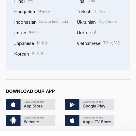
हिन्दी
ไทย
Hindi
Thai
Magyar
Türkçe
Hungarian
Turkish
Bahasa Indonesia
Українська
Indonesian
Ukrainian
Italiano
اردو
Italian
Urdu
日本語
Tiếng Việt
Japanese
Vietnamese
한국어
Korean
DOWNLOAD OUR APP
Copyright © 2024 CGTN.