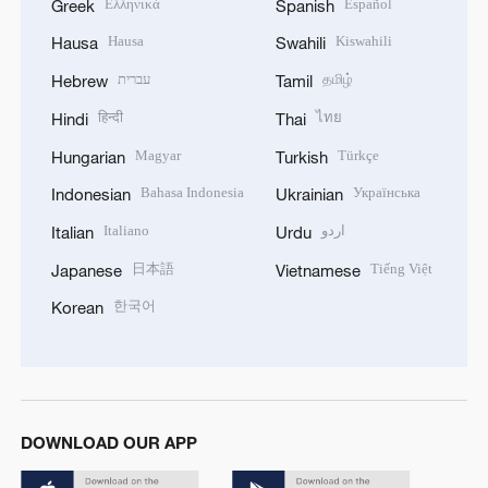
Ελληνικά
Español
Greek
Spanish
Hausa
Kiswahili
Hausa
Swahili
עברית
தமிழ்
Hebrew
Tamil
हिन्दी
ไทย
Hindi
Thai
Magyar
Türkçe
Hungarian
Turkish
Bahasa Indonesia
Українська
Indonesian
Ukrainian
Italiano
اردو
Italian
Urdu
日本語
Tiếng Việt
Japanese
Vietnamese
한국어
Korean
DOWNLOAD OUR APP