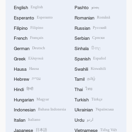
English
پښتو
English
Pashto
Esperanto
Română
Esperanto
Romanian
Filipino
Русский
Filipino
Russian
Français
Српски
French
Serbian
Deutsch
සිංහල
German
Sinhala
Ελληνικά
Español
Greek
Spanish
Hausa
Kiswahili
Hausa
Swahili
עברית
தமிழ்
Hebrew
Tamil
हिन्दी
ไทย
Hindi
Thai
Magyar
Türkçe
Hungarian
Turkish
Bahasa Indonesia
Українська
Indonesian
Ukrainian
Italiano
اردو
Italian
Urdu
日本語
Tiếng Việt
Japanese
Vietnamese