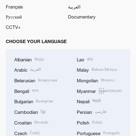
Français
العربية
Русский
Documentary
CCTV+
CHOOSE YOUR LANGUAGE
Shqip
ລາວ
Albanian
Lao
العربية
Bahasa Melayu
Arabic
Malay
Беларуская
Монгол
Belarusian
Mongolian
বাংলা
မြန်မာဘာသာ
Bengali
Myanmar
Български
नेपाली
Bulgarian
Nepali
ខ្មែរ
فارسی
Cambodian
Persian
Hrvatski
Polski
Croatian
Polish
Český
Português
Czech
Portuguese