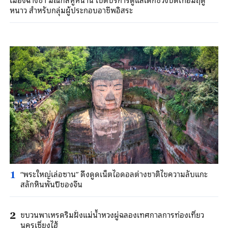
หนาว สำหรับกลุ่มผู้ประกอบอาชีพอิสระ
“พระใหญ่เล่อซาน” ดึงดูดเน็ตไอดอลต่างชาติไขความลับแกะ
1
สลักหินพันปีของจีน
ขบวนพาเหรดริมฝั่งแม่น้ำหวงผู่ฉลองเทศกาลการท่องเที่ยว
2
นครเซี่ยงไฮ้