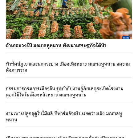
อำเภอซวงไป๋ มณฑลหูหนาน พัฒนาเศรษฐกิจใต้ป่า
ทิวทัศน์ภูเขาและนกกระยาง เมืองเหิงหยาง มณฑลหูหนาน งดงาม
ดั่งภาพวาด
กรรมการกรมการเมืองจีน รุดกำกับงานกู้ภัยเหตุระเบิดโรงงาน
ดอกไม้ไฟในเมืองหลิวหยาง มณฑลหูหนาน
งานเพาะปลูกฤดูใบไม้ผลิ ที่ฟาร์มอัจฉริยะเขตว่างเฉิง มณฑลหู
หนาน
เมืองฉางซา มณฑลหูหนาน เปิดบริการดูแลเด็กช่วงปิดเทอมฤดู