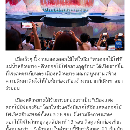
เมื่อเร็วๆ นี้ งานแสดงดอกไม้ไฟในธีม "พบดอกไม้ไฟที่
แม่น้ำหลิวหยาง • คืนดอกไม้ไฟกลางฤดูร้อน" ได้เปิดฉากขึ้น
ที่โรงละครเทียนคง เมืองหลิวหยาง มณฑลหูหนาน สร้าง
ความตื่นตาตื่นใจให้กับนักท่องเที่ยวจำนวนมากที่เดินทางมา
ร่วมชม
เมืองหลิวหยางได้รับการยกย่องว่าเป็น "เมืองแห่ง
ดอกไม้ไฟของจีน" โดยในช่วงครึ่งปีแรกได้จัดแสดงดอกไม้
ไฟเชิงสร้างสรรค์ทั้งหมด 26 รอบ ซึ่งรวมถึงการแสดง
ดอกไม้ไฟในวันหยุดสุดสัปดาห์ 13 รอบ ดึงดูดนักท่องเที่ยว
ทั้งหมดกว่า 1.5 ล้านคน ในจำนวนนี้มีกว่าร้อยละ 90 เป็นนัก