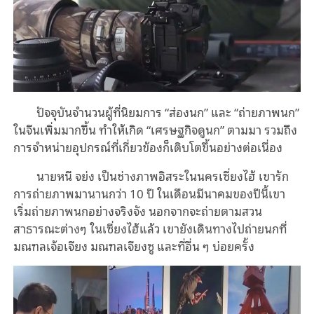
ปัจจุบันจำนวนผู้ที่นิยมการ “ส่องนก” และ “ถ่ายภาพนก”
ในจีนเพิ่มมากขึ้น ทำให้เกิด “เศรษฐกิจดูนก” ตามมา รวมถึง
การจำหน่ายอุปกรณ์ที่เกี่ยวข้องก็เติบโตขึ้นอย่างต่อเนื่อง
นายหนี จย่ง เป็นช่างภาพอิสระในนครเซี่ยงไฮ้ เขารัก
การถ่ายภาพมานานกว่า 10 ปี ในเดือนมีนาคมของปีนี้เขา
เริ่มถ่ายภาพนกอย่างจริงจัง นอกจากจะถ่ายตามสวน
สาธารณะต่างๆ ในเซี่ยงไฮ้แล้ว เขายังเดินทางไปถ่ายนกที่
มณฑลเจ้อเจียง มณฑลเจียงซู และที่อื่น ๆ บ่อยครั้ง