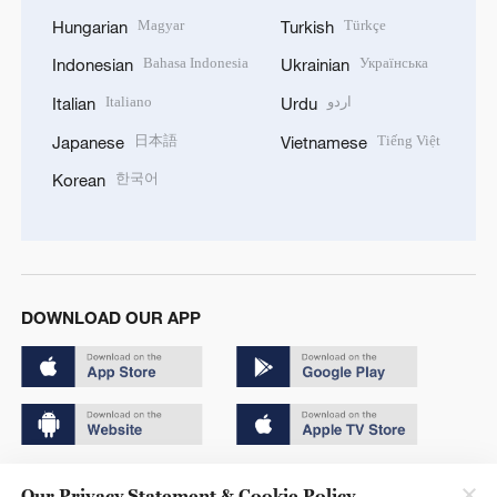
Magyar
Türkçe
Hungarian
Turkish
Bahasa Indonesia
Українська
Indonesian
Ukrainian
Italiano
اردو
Italian
Urdu
日本語
Tiếng Việt
Japanese
Vietnamese
한국어
Korean
DOWNLOAD OUR APP
Copyright © 2024 CGTN.
Our Privacy Statement & Cookie Policy