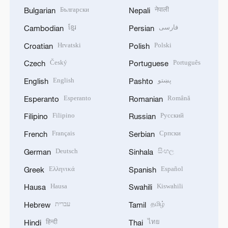
Български
नेपाली
Bulgarian
Nepali
ខ្មែរ
فارسی
Cambodian
Persian
Hrvatski
Polski
Croatian
Polish
Český
Português
Czech
Portuguese
English
پښتو
English
Pashto
Esperanto
Română
Esperanto
Romanian
Filipino
Русский
Filipino
Russian
Français
Српски
French
Serbian
Deutsch
සිංහල
German
Sinhala
Ελληνικά
Español
Greek
Spanish
Hausa
Kiswahili
Hausa
Swahili
עברית
தமிழ்
Hebrew
Tamil
हिन्दी
ไทย
Hindi
Thai