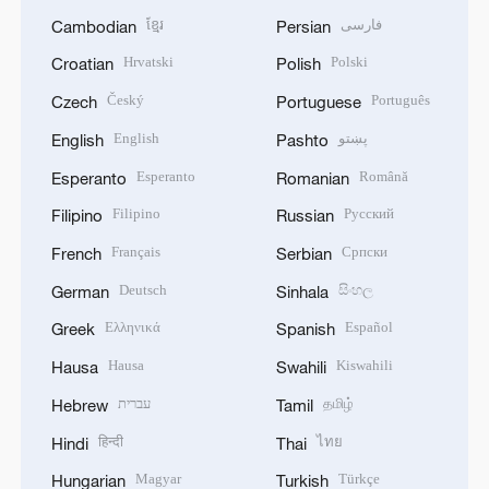
ខ្មែរ
فارسی
Cambodian
Persian
Hrvatski
Polski
Croatian
Polish
Český
Português
Czech
Portuguese
English
پښتو
English
Pashto
Esperanto
Română
Esperanto
Romanian
Filipino
Русский
Filipino
Russian
Français
Српски
French
Serbian
Deutsch
සිංහල
German
Sinhala
Ελληνικά
Español
Greek
Spanish
Hausa
Kiswahili
Hausa
Swahili
עברית
தமிழ்
Hebrew
Tamil
हिन्दी
ไทย
Hindi
Thai
Magyar
Türkçe
Hungarian
Turkish