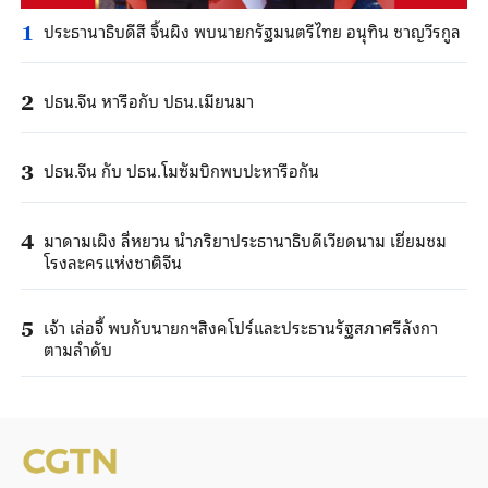
ประธานาธิบดีสี จิ้นผิง พบนายกรัฐมนตรีไทย อนุทิน ชาญวีรกูล
1
ปธน.จีน หารือกับ ปธน.เมียนมา
2
ปธน.จีน กับ ปธน.โมซัมบิกพบปะหารือกัน
3
มาดามเผิง ลี่หยวน นำภริยาประธานาธิบดีเวียดนาม เยี่ยมชม
4
โรงละครแห่งชาติจีน
เจ้า เล่อจี้ พบกับนายกฯสิงคโปร์และประธานรัฐสภาศรีลังกา
5
ตามลำดับ