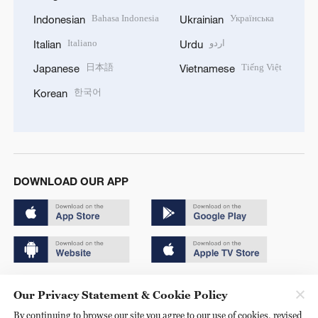
Bahasa Indonesia
Українська
Indonesian
Ukrainian
Italiano
اردو
Italian
Urdu
日本語
Tiếng Việt
Japanese
Vietnamese
한국어
Korean
DOWNLOAD OUR APP
Copyright © 2024 CGTN.
Our Privacy Statement & Cookie Policy
京ICP备20000184号
By continuing to browse our site you agree to our use of cookies, revised