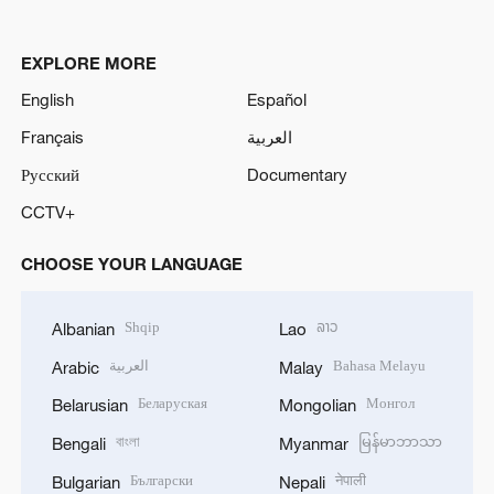
EXPLORE MORE
English
Español
Français
العربية
Русский
Documentary
CCTV+
CHOOSE YOUR LANGUAGE
Shqip
ລາວ
Albanian
Lao
العربية
Bahasa Melayu
Arabic
Malay
Беларуская
Монгол
Belarusian
Mongolian
বাংলা
မြန်မာဘာသာ
Bengali
Myanmar
Български
नेपाली
Bulgarian
Nepali