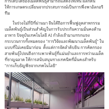
การเติบโตของเมล็ดพันธุ์สามารถแสดงให้เห็น ผลักดัน
ให้การเกษตรเปลี่ยนจากประสบการณ์เป็นการพึ่งพาอัลกอริ
ทึม
ในช่วงไม่กี่ปีที่ผ่านมา จีนได้ถือการฟื้นฟูอุตสาหกรรม
เมล็ดพันธุ์เป็นส่วนสําคัญในการรับประกันความมั่นคงด้าน
อาหาร ปัจจุบันเทคโนโลยี AI กําลังเข้ามาแทรกแซง
กระบวนการทั้งหมดของ "การวิจัยและพัฒนาเมล็ดพันธุ์" ใน
แบบที่ไม่เคยมีมาก่อน ตั้งแต่การจัดลําดับยีน การคัดกรอง
สายพันธุ์ไปจนถึงการเพาะพันธุ์ที่แม่นยําและการหว่านเมล็ด
ที่ชาญฉลาด ให้การสนับสนุนทางเทคนิคที่มั่นคงสําหรับ
"การเก็บธัญพืชจากเทคโนโลยี"