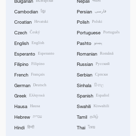
Български
नेपाली
Bulgarian
Nepali
ខ្មែរ
فارسی
Cambodian
Persian
Hrvatski
Polski
Croatian
Polish
Český
Português
Czech
Portuguese
English
پښتو
English
Pashto
Esperanto
Română
Esperanto
Romanian
Filipino
Русский
Filipino
Russian
Français
Српски
French
Serbian
Deutsch
සිංහල
German
Sinhala
Ελληνικά
Español
Greek
Spanish
Hausa
Kiswahili
Hausa
Swahili
עברית
தமிழ்
Hebrew
Tamil
हिन्दी
ไทย
Hindi
Thai