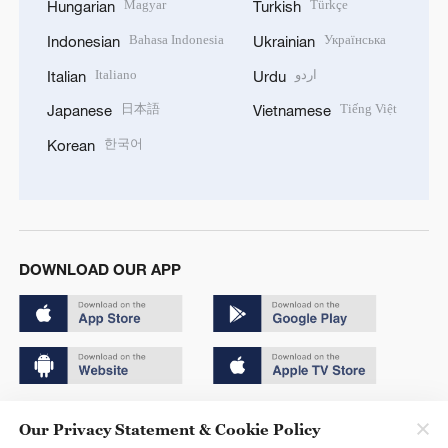
Magyar
Türkçe
Hungarian
Turkish
Bahasa Indonesia
Українська
Indonesian
Ukrainian
Italiano
اردو
Italian
Urdu
日本語
Tiếng Việt
Japanese
Vietnamese
한국어
Korean
DOWNLOAD OUR APP
Copyright © 2024 CGTN.
Our Privacy Statement & Cookie Policy