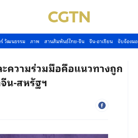
ร์ วัฒนธรรม
ภาพ
สานสัมพันธ์ไทย-จีน
จีน-อาเซียน
จับจ้องมอ
ละความร่วมมือคือแนวทางถูก
จีน-สหรัฐฯ