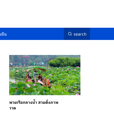
งจีน
search
พายเรือกลางน้ำ สวยดั่งภาพ
วาด