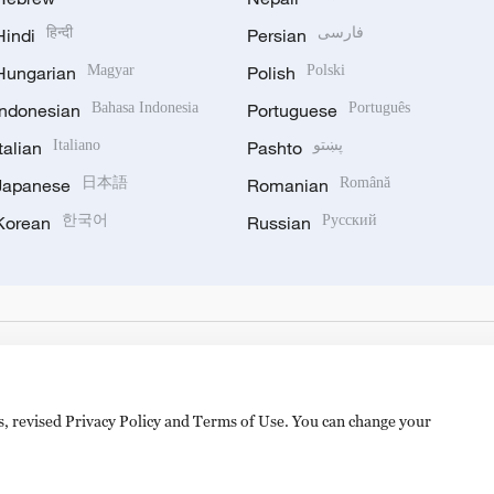
Hindi
हिन्दी
Persian
فارسی
Hungarian
Magyar
Polish
Polski
Indonesian
Bahasa Indonesia
Portuguese
Português
Italian
Italiano
Pashto
پښتو
Japanese
日本語
Romanian
Română
Korean
한국어
Russian
Русский
es, revised Privacy Policy and Terms of Use. You can change your