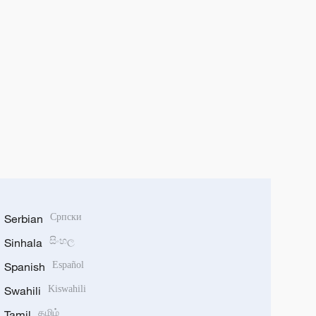
Serbian
Српски
Sinhala
සිංහල
Spanish
Español
Swahili
Kiswahili
Tamil
தமிழ்