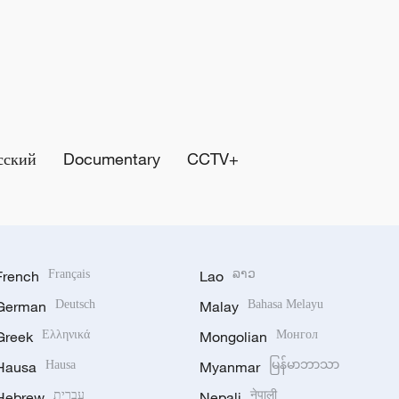
сский
Documentary
CCTV+
French
Français
Lao
ລາວ
German
Deutsch
Malay
Bahasa Melayu
Greek
Ελληνικά
Mongolian
Монгол
Hausa
Hausa
Myanmar
မြန်မာဘာသာ
Hebrew
עברית
Nepali
नेपाली