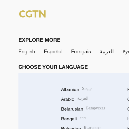
EXPLORE MORE
English
Español
Français
العربية
Ру
CHOOSE YOUR LANGUAGE
Albanian
Shqip
Arabic
العربية
Belarusian
Беларуская
Bengali
বাংলা
Bulgarian
Български