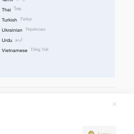
Thai
ไทย
Turkish
Türkçe
Ukrainian
Українська
Urdu
اردو
Vietnamese
Tiếng Việt
I agree