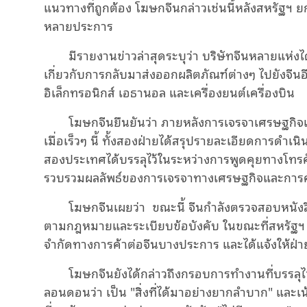
แนวทางที่ถูกต้อง โฆษกจีนกล่าวเช่นนี้หลังสหรัฐฯ 
หลายประการ
มีรายงานข่าวล่าสุดระบุว่า บริษัทจีนหลายแห่
เกี่ยวกับการกลับมาส่งออกผลิตภัณฑ์ต่างๆ ไปยังจีน
อิเล็กทรอนิกส์ เอธานอล และเครื่องยนต์เครื่องบิน
โฆษกจีนยืนยันว่า ภายหลังการเจรจาเศรษฐกิจ
เมื่อเร็วๆ นี้ ทั้งสองฝ่ายได้สรุปรายละเอียดการดำเนิ
สองประเทศได้บรรลุไว้ในระหว่างการพูดคุยทางโทรศัพท์
รวบรวมผลลัพธ์ของการเจรจาทางเศรษฐกิจและการค้า
โฆษกจีนเผยว่า ขณะนี้ จีนกำลังตรวจสอบหนังสื
ตามกฎหมายและระเบียบข้อบังคับ ในขณะที่สหรัฐฯ ไ
จำกัดทางการค้าต่อจีนบางประการ และได้แจ้งให้ฝ่
โฆษกจีนยังได้กล่าวถึงกรอบการทำงานที่บรรลุ
ลอนดอนว่า เป็น "สิ่งที่ได้มาอย่างยากลำบาก" และ