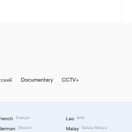
сский
Documentary
CCTV+
French
Français
Lao
ລາວ
German
Deutsch
Malay
Bahasa Melayu