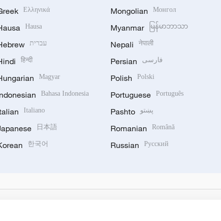
Greek
Ελληνικά
Mongolian
Монгол
Hausa
Hausa
Myanmar
မြန်မာဘာသာ
Hebrew
עברית
Nepali
नेपाली
Hindi
हिन्दी
Persian
فارسی
Hungarian
Magyar
Polish
Polski
Indonesian
Bahasa Indonesia
Portuguese
Português
Italian
Italiano
Pashto
پښتو
Japanese
日本語
Romanian
Română
Korean
한국어
Russian
Русский