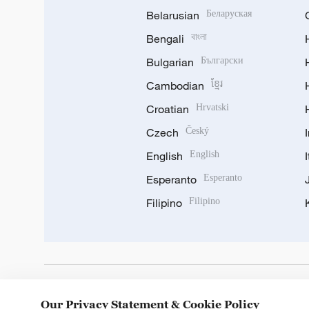
Belarusian
Беларуская
Bengali
বাংলা
Bulgarian
Български
Cambodian
ខ្មែរ
Croatian
Hrvatski
Czech
Český
English
English
Esperanto
Esperanto
Filipino
Filipino
DOWNLOAD OUR APP
Our Privacy Statement & Cookie Policy