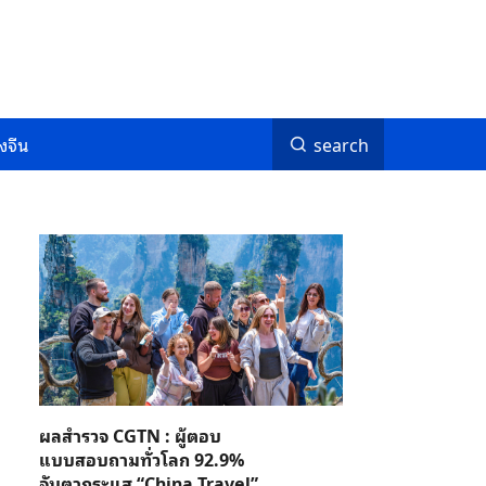
งจีน
search
ผลสำรวจ CGTN : ผู้ตอบ
แบบสอบถามทั่วโลก 92.9%
จับตากระแส “China Travel”