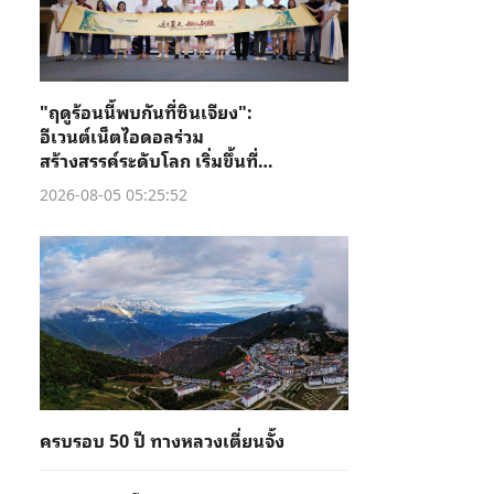
"ฤดูร้อนนี้พบกันที่ซินเจียง":
อีเวนต์เน็ตไอดอลร่วม
สร้างสรรค์ระดับโลก เริ่มขึ้นที่คู่
เชอ
2026-08-05 05:25:52
ครบรอบ 50 ปี ทางหลวงเตี่ยนจั้ง