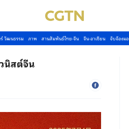
ร์ วัฒนธรรม
ภาพ
สานสัมพันธ์ไทย-จีน
จีน-อาเซียน
จับจ้องมอ
นิสต์จีน