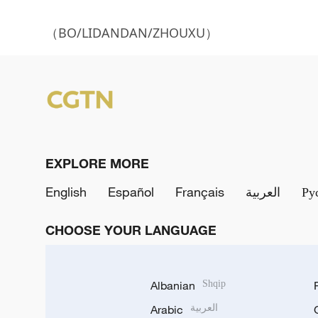
（BO/LIDANDAN/ZHOUXU）
EXPLORE MORE
English
Español
Français
العربية
Ру
CHOOSE YOUR LANGUAGE
Albanian
Shqip
Arabic
العربية