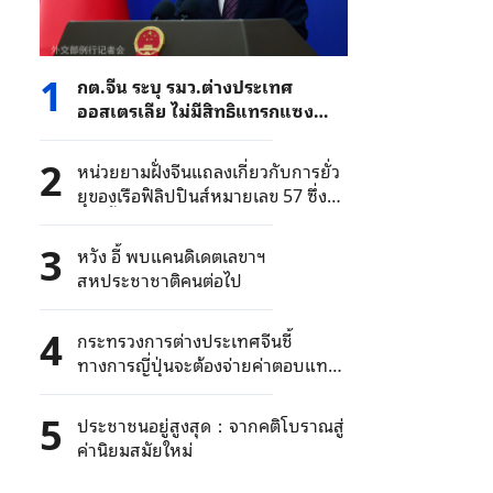
1
กต.จีน ระบุ รมว.ต่างประเทศ
ออสเตรเลีย ไม่มีสิทธิแทรกแซง
ปัญหาทางทะเล ระหว่างประเทศที่
เกี่ยวข้อง
2
หน่วยยามฝั่งจีนแถลงเกี่ยวกับการยั่ว
ยุของเรือฟิลิปปินส์หมายเลข 57 ซึ่ง
เกยตื้นหินโสโครกเหรินอ้ายของจีน
อย่างผิดกฎหมาย
3
หวัง อี้ พบแคนดิเดตเลขาฯ
สหประชาชาติคนต่อไป
4
กระทรวงการต่างประเทศจีนชี้
ทางการญี่ปุ่นจะต้องจ่ายค่าตอบแทน
ราคาแพงจากการประเมิน
สถานการณ์นิวเคลียร์ที่ผิดพลาด
5
ประชาชนอยู่สูงสุด：จากคติโบราณสู่
ค่านิยมสมัยใหม่