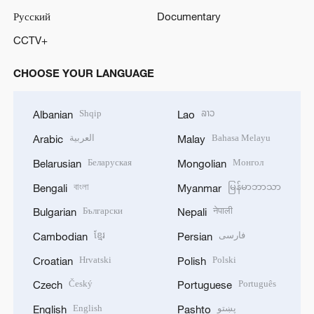
Русский
Documentary
CCTV+
CHOOSE YOUR LANGUAGE
Shqip
ລາວ
Albanian
Lao
العربية
Bahasa Melayu
Arabic
Malay
Беларуская
Монгол
Belarusian
Mongolian
বাংলা
မြန်မာဘာသာ
Bengali
Myanmar
Български
नेपाली
Bulgarian
Nepali
ខ្មែរ
فارسی
Cambodian
Persian
Hrvatski
Polski
Croatian
Polish
Český
Português
Czech
Portuguese
English
پښتو
English
Pashto