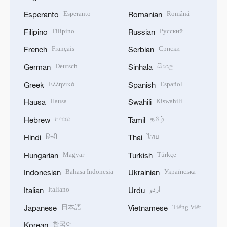
Esperanto
Română
Esperanto
Romanian
Filipino
Русский
Filipino
Russian
Français
Српски
French
Serbian
Deutsch
සිංහල
German
Sinhala
Ελληνικά
Español
Greek
Spanish
Hausa
Kiswahili
Hausa
Swahili
עברית
தமிழ்
Hebrew
Tamil
हिन्दी
ไทย
Hindi
Thai
Magyar
Türkçe
Hungarian
Turkish
Bahasa Indonesia
Українська
Indonesian
Ukrainian
Italiano
اردو
Italian
Urdu
日本語
Tiếng Việt
Japanese
Vietnamese
한국어
Korean