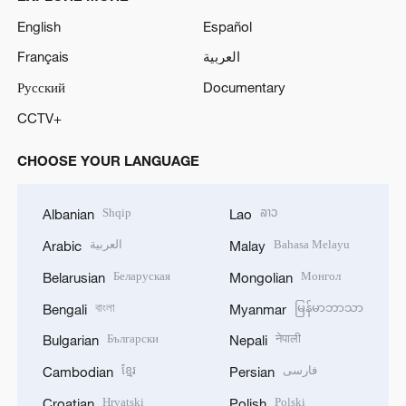
English
Español
Français
العربية
Русский
Documentary
CCTV+
CHOOSE YOUR LANGUAGE
Shqip
ລາວ
Albanian
Lao
العربية
Bahasa Melayu
Arabic
Malay
Беларуская
Монгол
Belarusian
Mongolian
বাংলা
မြန်မာဘာသာ
Bengali
Myanmar
Български
नेपाली
Bulgarian
Nepali
ខ្មែរ
فارسی
Cambodian
Persian
Hrvatski
Polski
Croatian
Polish