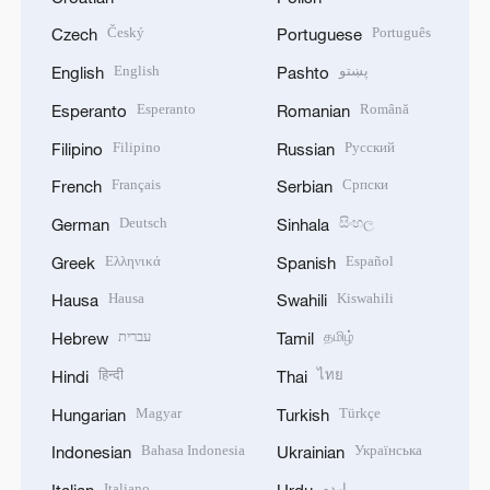
Český
Português
Czech
Portuguese
English
پښتو
English
Pashto
Esperanto
Română
Esperanto
Romanian
Filipino
Русский
Filipino
Russian
Français
Српски
French
Serbian
Deutsch
සිංහල
German
Sinhala
Ελληνικά
Español
Greek
Spanish
Hausa
Kiswahili
Hausa
Swahili
עברית
தமிழ்
Hebrew
Tamil
हिन्दी
ไทย
Hindi
Thai
Magyar
Türkçe
Hungarian
Turkish
Bahasa Indonesia
Українська
Indonesian
Ukrainian
Italiano
اردو