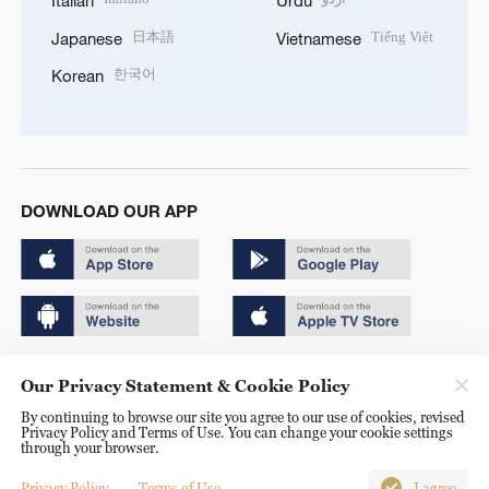
Italian
Urdu
日本語
Tiếng Việt
Japanese
Vietnamese
한국어
Korean
DOWNLOAD OUR APP
Copyright © 2024 CGTN.
Our Privacy Statement & Cookie Policy
京ICP备20000184号
By continuing to browse our site you agree to our use of cookies, revised
Privacy Policy and Terms of Use. You can change your cookie settings
京公网安备 11010502050052号
through your browser.
Disinformation report hotline: 010-85061466
Privacy Policy
Terms of Use
I agree