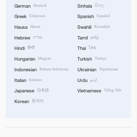
Deutsch
සිංහල
German
Sinhala
Ελληνικά
Español
Greek
Spanish
Hausa
Kiswahili
Hausa
Swahili
עברית
தமிழ்
Hebrew
Tamil
हिन्दी
ไทย
Hindi
Thai
Magyar
Türkçe
Hungarian
Turkish
Bahasa Indonesia
Українська
Indonesian
Ukrainian
Italiano
اردو
Italian
Urdu
日本語
Tiếng Việt
Japanese
Vietnamese
한국어
Korean