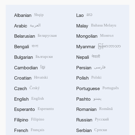
Shqip
ລາວ
Albanian
Lao
العربية
Bahasa Melayu
Arabic
Malay
Беларуская
Монгол
Belarusian
Mongolian
বাংলা
မြန်မာဘာသာ
Bengali
Myanmar
Български
नेपाली
Bulgarian
Nepali
ខ្មែរ
فارسی
Cambodian
Persian
Hrvatski
Polski
Croatian
Polish
Český
Português
Czech
Portuguese
English
پښتو
English
Pashto
Esperanto
Română
Esperanto
Romanian
Filipino
Русский
Filipino
Russian
Français
Српски
French
Serbian