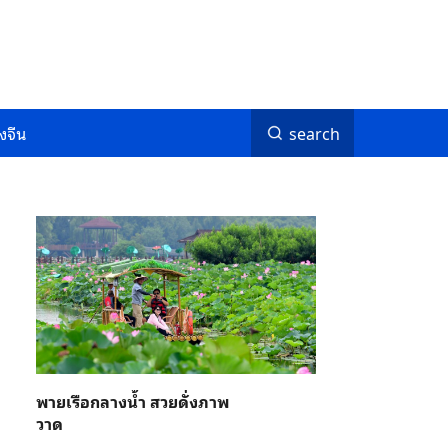
งจีน
search
พายเรือกลางน้ำ สวยดั่งภาพ
วาด