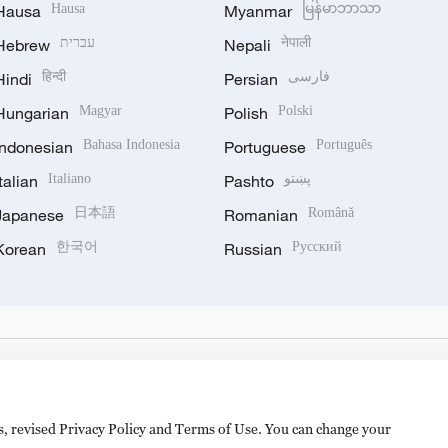
Hausa
Hausa
Myanmar
မြန်မာဘာသာ
Hebrew
עברית
Nepali
नेपाली
Hindi
हिन्दी
Persian
فارسی
Hungarian
Magyar
Polish
Polski
Indonesian
Bahasa Indonesia
Portuguese
Português
Italian
Italiano
Pashto
پښتو
Japanese
日本語
Romanian
Română
Korean
한국어
Russian
Русский
es, revised Privacy Policy and Terms of Use. You can change your