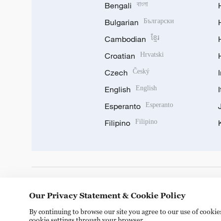
Bengali
বাংলা
Bulgarian
Български
Cambodian
ខ្មែរ
Croatian
Hrvatski
Czech
Český
English
English
Esperanto
Esperanto
Filipino
Filipino
DOWNLOAD OUR APP
Our Privacy Statement & Cookie Policy
By continuing to browse our site you agree to our use of cooki
cookie settings through your browser.