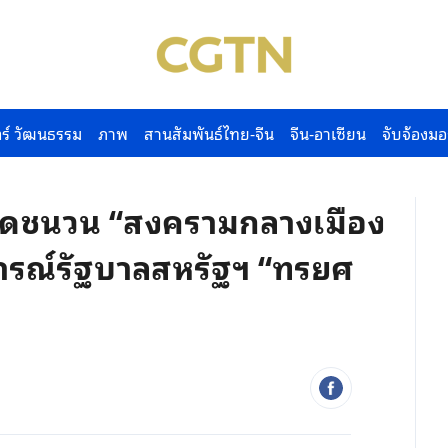
ร์ วัฒนธรรม
ภาพ
สานสัมพันธ์ไทย-จีน
จีน-อาเซียน
จับจ้องมอ
ุดชนวน “สงครามกลางเมือง
ิจารณ์รัฐบาลสหรัฐฯ “ทรยศ