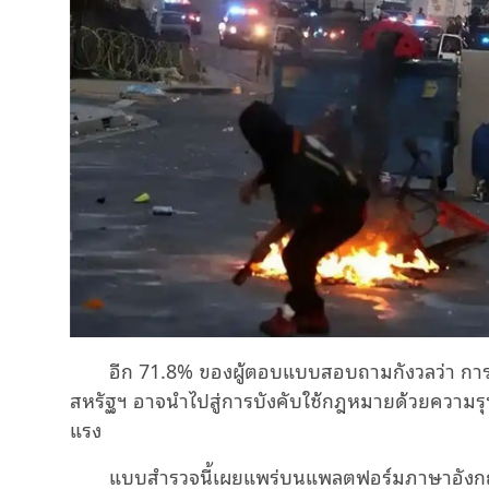
อีก 71.8% ของผู้ตอบแบบสอบถามกังวลว่า การ
สหรัฐฯ อาจนำไปสู่การบังคับใช้กฎหมายด้วยความรุ
แรง
แบบสำรวจนี้เผยแพร่บนแพลตฟอร์มภาษาอังกฤษ