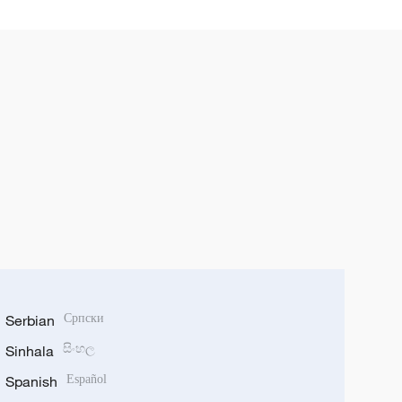
Serbian
Српски
Sinhala
සිංහල
Spanish
Español