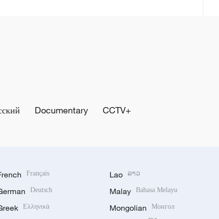
сский
Documentary
CCTV+
French
Français
Lao
ລາວ
German
Deutsch
Malay
Bahasa Melayu
Greek
Ελληνικά
Mongolian
Монгол