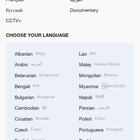
Русский
Documentary
CCTV+
CHOOSE YOUR LANGUAGE
Shqip
ລາວ
Albanian
Lao
العربية
Bahasa Melayu
Arabic
Malay
Беларуская
Монгол
Belarusian
Mongolian
বাংলা
မြန်မာဘာသာ
Bengali
Myanmar
Български
नेपाली
Bulgarian
Nepali
ខ្មែរ
فارسی
Cambodian
Persian
Hrvatski
Polski
Croatian
Polish
Český
Português
Czech
Portuguese