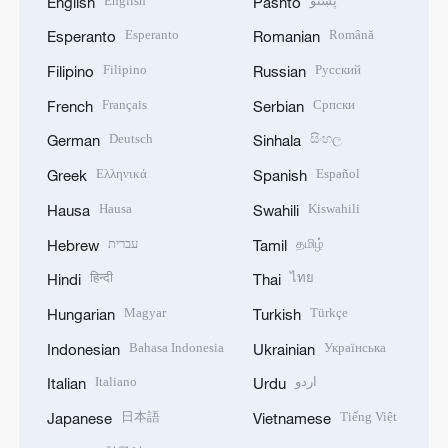
English
پښتو
English
Pashto
Esperanto
Română
Esperanto
Romanian
Filipino
Русский
Filipino
Russian
Français
Српски
French
Serbian
Deutsch
සිංහල
German
Sinhala
Ελληνικά
Español
Greek
Spanish
Hausa
Kiswahili
Hausa
Swahili
עברית
தமிழ்
Hebrew
Tamil
हिन्दी
ไทย
Hindi
Thai
Magyar
Türkçe
Hungarian
Turkish
Bahasa Indonesia
Українська
Indonesian
Ukrainian
Italiano
اردو
Italian
Urdu
日本語
Tiếng Việt
Japanese
Vietnamese