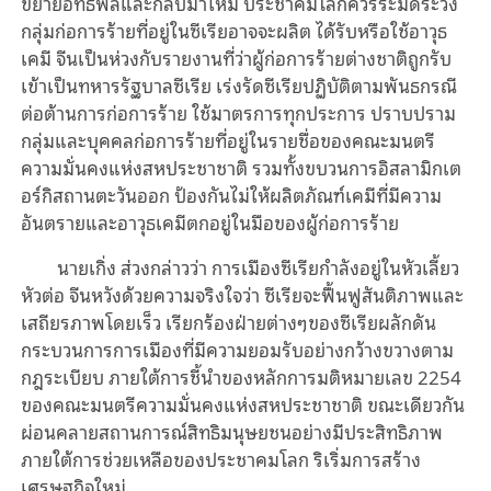
ขยายอิทธิพลและกลับมาใหม่ ประชาคมโลกควรระมัดระวัง
กลุ่มก่อการร้ายที่อยู่ในซีเรียอาจจะผลิต ได้รับหรือใช้อาวุธ
เคมี จีนเป็นห่วงกับรายงานที่ว่าผู้ก่อการร้ายต่างชาติถูกรับ
เข้าเป็นทหารรัฐบาลซีเรีย เร่งรัดซีเรียปฏิบัติตามพันธกรณี
ต่อต้านการก่อการร้าย ใช้มาตรการทุกประการ ปราบปราม
กลุ่มและบุคคลก่อการร้ายที่อยู่ในรายชื่อของคณะมนตรี
ความมั่นคงแห่งสหประชาชาติ รวมทั้งขบวนการอิสลามิกเต
อร์กิสถานตะวันออก ป้องกันไม่ให้ผลิตภัณฑ์เคมีที่มีความ
อันตรายและอาวุธเคมีตกอยู่ในมือของผู้ก่อการร้าย
นายเกิ่ง ส่วงกล่าวว่า การเมืองซีเรียกำลังอยู่ในหัวเลี้ยว
หัวต่อ จีนหวังด้วยความจริงใจว่า ซีเรียจะฟื้นฟูสันติภาพและ
เสถียรภาพโดยเร็ว เรียกร้องฝ่ายต่างๆของซีเรียผลักดัน
กระบวนการการเมืองที่มีความยอมรับอย่างกว้างขวางตาม
กฎระเบียบ ภายใต้การชี้นำของหลักการมติหมายเลข 2254
ของคณะมนตรีความมั่นคงแห่งสหประชาชาติ ขณะเดียวกัน
ผ่อนคลายสถานการณ์สิทธิมนุษยชนอย่างมีประสิทธิภาพ
ภายใต้การช่วยเหลือของประชาคมโลก ริเริ่มการสร้าง
เศรษฐกิจใหม่