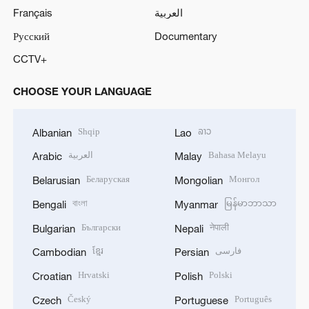
Français
العربية
Русский
Documentary
CCTV+
CHOOSE YOUR LANGUAGE
Shqip
ລາວ
Albanian
Lao
العربية
Bahasa Melayu
Arabic
Malay
Беларуская
Монгол
Belarusian
Mongolian
বাংলা
မြန်မာဘာသာ
Bengali
Myanmar
Български
नेपाली
Bulgarian
Nepali
ខ្មែរ
فارسی
Cambodian
Persian
Hrvatski
Polski
Croatian
Polish
Český
Português
Czech
Portuguese