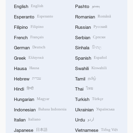
English
پښتو
English
Pashto
Esperanto
Română
Esperanto
Romanian
Filipino
Русский
Filipino
Russian
Français
Српски
French
Serbian
Deutsch
සිංහල
German
Sinhala
Ελληνικά
Español
Greek
Spanish
Hausa
Kiswahili
Hausa
Swahili
עברית
தமிழ்
Hebrew
Tamil
हिन्दी
ไทย
Hindi
Thai
Magyar
Türkçe
Hungarian
Turkish
Bahasa Indonesia
Українська
Indonesian
Ukrainian
Italiano
اردو
Italian
Urdu
日本語
Tiếng Việt
Japanese
Vietnamese