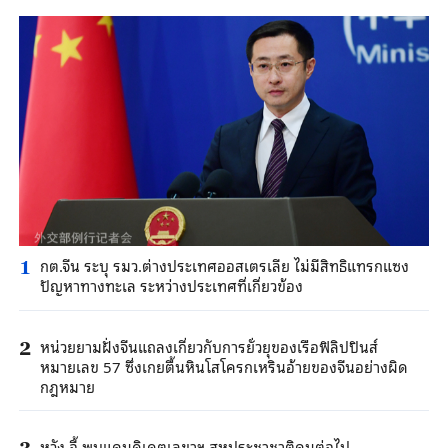
กต.จีน ระบุ รมว.ต่างประเทศออสเตรเลีย ไม่มีสิทธิแทรกแซง
1
ปัญหาทางทะเล ระหว่างประเทศที่เกี่ยวข้อง
หน่วยยามฝั่งจีนแถลงเกี่ยวกับการยั่วยุของเรือฟิลิปปินส์
2
หมายเลข 57 ซึ่งเกยตื้นหินโสโครกเหรินอ้ายของจีนอย่างผิด
กฎหมาย
หวัง อี้ พบแคนดิเดตเลขาฯ สหประชาชาติคนต่อไป
3