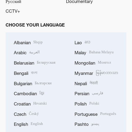
Русский
Documentary
CCTV+
CHOOSE YOUR LANGUAGE
Shqip
ລາວ
Albanian
Lao
العربية
Bahasa Melayu
Arabic
Malay
Беларуская
Монгол
Belarusian
Mongolian
বাংলা
မြန်မာဘာသာ
Bengali
Myanmar
Български
नेपाली
Bulgarian
Nepali
ខ្មែរ
فارسی
Cambodian
Persian
Hrvatski
Polski
Croatian
Polish
Český
Português
Czech
Portuguese
English
پښتو
English
Pashto