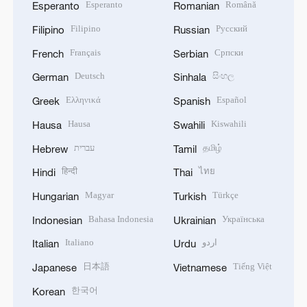
Esperanto
Română
Esperanto
Romanian
Filipino
Русский
Filipino
Russian
Français
Српски
French
Serbian
Deutsch
සිංහල
German
Sinhala
Ελληνικά
Español
Greek
Spanish
Hausa
Kiswahili
Hausa
Swahili
עברית
தமிழ்
Hebrew
Tamil
हिन्दी
ไทย
Hindi
Thai
Magyar
Türkçe
Hungarian
Turkish
Bahasa Indonesia
Українська
Indonesian
Ukrainian
Italiano
اردو
Italian
Urdu
日本語
Tiếng Việt
Japanese
Vietnamese
한국어
Korean