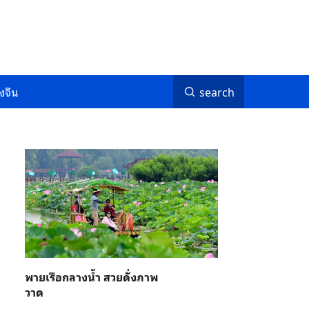
งจีน
search
พายเรือกลางน้ำ สวยดั่งภาพ
วาด