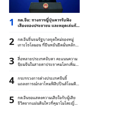
1
กต.จีน: ทางการญี่ปุ่นควรรับฟัง
เสียงของประชาชน และหยุดเล่นกับ
ไฟในประเด็นนิวเคลียร์
2
กต.จีนชื่นชมรัฐบาลชุดใหม่ของหมู่
เกาะโซโลมอน ที่ยืนหยันยึดมั่นหลัก
การจีนเดียวอย่างแน่วแน่
3
สื่อหลายประเทศจับตา คะแนนความ
นิยมจีนในสายตาประชาคมโลกเพิ่ม
ขึ้นต่อเนื่อง
4
กระทรวงการต่างประเทศจีนชี้
แถลงการณ์กลาโหมฟิลิปปินส์โจมตี
ด้วยเจตนาร้าย จีนคัดค้านเด็ดขาด
5
กต.จีนขอแสดงความเสียใจกับผู้เสีย
ชีวิตจากแผ่นดินไหวที่คุมาโมโตะญี่ปุ่น
ขอให้ประชาชนจีนระวังสึนามิและอาฟ