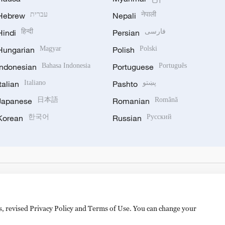
Hebrew
עברית
Nepali
नेपाली
Hindi
हिन्दी
Persian
فارسی
Hungarian
Magyar
Polish
Polski
Indonesian
Bahasa Indonesia
Portuguese
Português
Italian
Italiano
Pashto
پښتو
Japanese
日本語
Romanian
Română
Korean
한국어
Russian
Русский
es, revised Privacy Policy and Terms of Use. You can change your