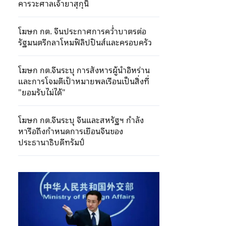
คารวะศาลเจ้ายาสุกุนิ
โฆษก กต. จีนประกาศการคว่ำบาตรต่อ
รัฐมนตรีกลาโหมฟิลิปปินส์และครอบครัว
โฆษก กต.จีนระบุ การสังหารผู้นำอิหร่าน
และการโจมตีเป้าหมายพลเรือนเป็นสิ่งที่
"ยอมรับไม่ได้"
โฆษก กต.จีนระบุ จีนและสหรัฐฯ กำลัง
หารือถึงกำหนดการเยือนจีนของ
ประธานาธิบดีทรัมป์