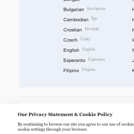
Bulgarian
Български
Cambodian
ខ្មែរ
Croatian
Hrvatski
Czech
Český
English
English
Esperanto
Esperanto
Filipino
Filipino
DOWNLOAD OUR APP
Our Privacy Statement & Cookie Policy
By continuing to browse our site you agree to our use of cooki
cookie settings through your browser.