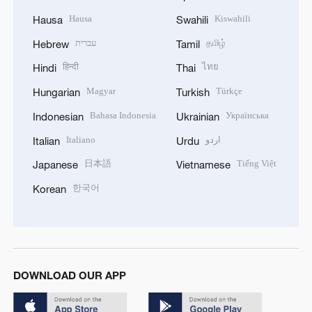
Hausa
Kiswahili
Hausa
Swahili
עברית
தமிழ்
Hebrew
Tamil
हिन्दी
ไทย
Hindi
Thai
Magyar
Türkçe
Hungarian
Turkish
Bahasa Indonesia
Українська
Indonesian
Ukrainian
Italiano
اردو
Italian
Urdu
日本語
Tiếng Việt
Japanese
Vietnamese
한국어
Korean
DOWNLOAD OUR APP