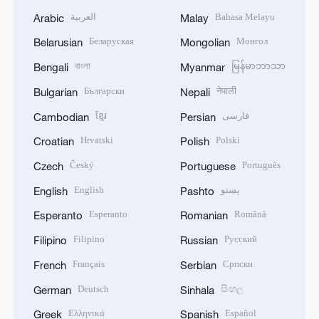
العربية
Bahasa Melayu
Arabic
Malay
Беларуская
Монгол
Belarusian
Mongolian
বাংলা
မြန်မာဘာသာ
Bengali
Myanmar
Български
नेपाली
Bulgarian
Nepali
ខ្មែរ
فارسی
Cambodian
Persian
Hrvatski
Polski
Croatian
Polish
Český
Português
Czech
Portuguese
English
پښتو
English
Pashto
Esperanto
Română
Esperanto
Romanian
Filipino
Русский
Filipino
Russian
Français
Српски
French
Serbian
Deutsch
සිංහල
German
Sinhala
Ελληνικά
Español
Greek
Spanish