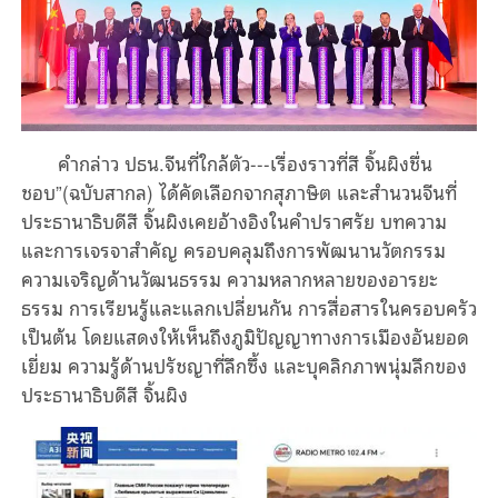
คำกล่าว
ปธน
จีนที่ใกล้ตัว
เรื่องราวที่สี
จิ้นผิงชื่น
.
---
ชอบ
ฉบับสากล
ได้คัดเลือกจากสุภาษิต
และสำนวนจีนที่
”(
)
ประธานาธิบดีสี
จิ้นผิงเคยอ้างอิงในคำปราศรัย
บทความ
และการเจรจาสำคัญ
ครอบคลุมถึงการพัฒนานวัตกรรม
ความเจริญด้านวัฒนธรรม
ความหลากหลายของอารยะ
ธรรม
การเรียนรู้และแลกเปลี่ยนกัน
การสื่อสารในครอบครัว
เป็นต้น
โดยแสดงให้เห็นถึงภูมิปัญญาทางการเมืองอันยอด
เยี่ยม
ความรู้ด้านปรัชญาที่ลึกซึ้ง
และบุคลิกภาพนุ่มลึกของ
ประธานาธิบดีสี
จิ้นผิง