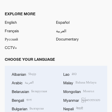
EXPLORE MORE
English
Español
Français
العربية
Русский
Documentary
CCTV+
CHOOSE YOUR LANGUAGE
Shqip
ລາວ
Albanian
Lao
العربية
Bahasa Melayu
Arabic
Malay
Беларуская
Монгол
Belarusian
Mongolian
বাংলা
မြန်မာဘာသာ
Bengali
Myanmar
Български
नेपाली
Bulgarian
Nepali