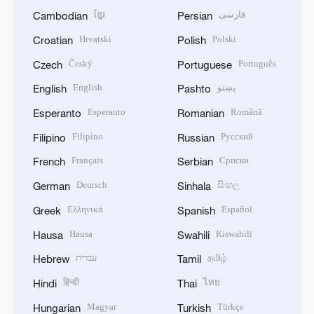
ខ្មែរ
فارسی
Cambodian
Persian
Hrvatski
Polski
Croatian
Polish
Český
Português
Czech
Portuguese
English
پښتو
English
Pashto
Esperanto
Română
Esperanto
Romanian
Filipino
Русский
Filipino
Russian
Français
Српски
French
Serbian
Deutsch
සිංහල
German
Sinhala
Ελληνικά
Español
Greek
Spanish
Hausa
Kiswahili
Hausa
Swahili
עברית
தமிழ்
Hebrew
Tamil
हिन्दी
ไทย
Hindi
Thai
Magyar
Türkçe
Hungarian
Turkish