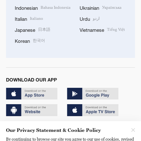
Bahasa Indonesia
Українська
Indonesian
Ukrainian
Italiano
اردو
Italian
Urdu
日本語
Tiếng Việt
Japanese
Vietnamese
한국어
Korean
DOWNLOAD OUR APP
Copyright © 2024 CGTN.
Our Privacy Statement & Cookie Policy
京ICP备20000184号
By continuing to browse our site you agree to our use of cookies, revised