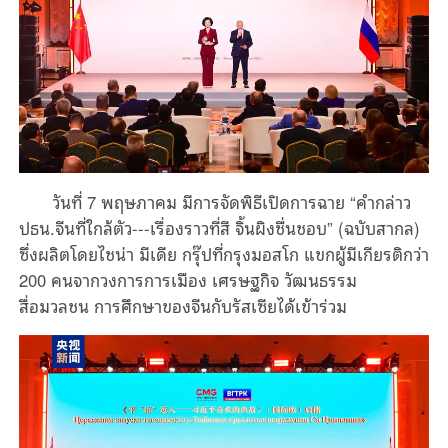
วันที่
พฤษภาคม
มีการจัดพิธีเปิดการฉาย
คำกล่าว
7
“
ปธน
จีนที่ใกล้ตัว
เรื่องราวที่สี
จิ้นผิงชื่นชอบ
ฉบับสากล
.
---
” (
)
ซึ่งผลิตโดยไชน่า
มีเดีย
กรุ๊ปที่กรุงมอสโก
แขกผู้มีเกียรติกว่า
คนจากวงการการเมือง
เศรษฐกิจ
วัฒนธรรม
200
สื่อมวลชน
การศึกษาของจีนกับรัสเซียได้เข้าร่วม