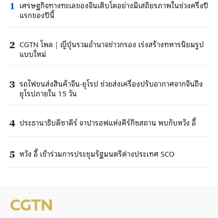
เศรษฐกิจทางทะเลของจีนเติบโตอย่างมีเสถียรภาพในช่วงครึ่งปี
1
แรกของปีนี้
CGTN โพล｜ญี่ปุ่นรวมอำนาจข่าวกรอง เร่งสร้างทหารนิยมรูป
2
แบบใหม่
รถไฟขนส่งสินค้าจีน-ยุโรป ช่วยส่งเครื่องปรับอากาศจากจีนถึง
3
ยุโรปภายใน 15 วัน
ประธานาธิบดีซาดีร์ จาปารอฟแห่งคีร์กีซสถาน พบกับหวัง อี้
4
หวัง อี้ เข้าร่วมการประชุมรัฐมนตรีต่างประเทศ SCO
5