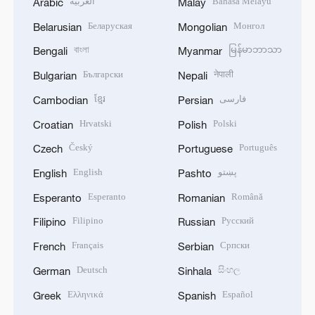
العربية
Bahasa Melayu
Arabic
Malay
Беларуская
Монгол
Belarusian
Mongolian
বাংলা
မြန်မာဘာသာ
Bengali
Myanmar
Български
नेपाली
Bulgarian
Nepali
ខ្មែរ
فارسی
Cambodian
Persian
Hrvatski
Polski
Croatian
Polish
Český
Português
Czech
Portuguese
English
پښتو
English
Pashto
Esperanto
Română
Esperanto
Romanian
Filipino
Русский
Filipino
Russian
Français
Српски
French
Serbian
Deutsch
සිංහල
German
Sinhala
Ελληνικά
Español
Greek
Spanish