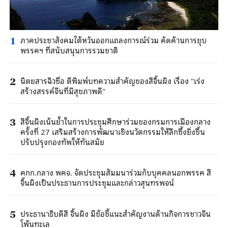
ภาคประชาสังคมไต้หวันออกแถลงการณ์ร่วม คัดค้านการยุบ
1
พรรคฯ ที่สนับสนุนการรวมชาติ
นิตยสารฉิวซื่อ ตีพิมพ์บทความสำคัญของสีจิ้นผิง เรื่อง "เร่ง
2
สร้างสรรค์จีนที่มีสุขภาพดี"
สีจิ้นผิงเน้นย้ำในการประชุมศึกษาร่วมของกรมการเมืองกลาง
3
ครั้งที่ 27 เสริมสร้างการพัฒนาเชิงนวัตกรรมให้ลึกซึ้งยิ่งขึ้น
ปรับปรุงกองทัพให้ทันสมัย
คกก.กลาง พคจ. จัดประชุมสัมมนาร่วมกับบุคคลนอกพรรค สี
4
จิ้นผิงเป็นประธานการประชุมและกล่าวสุนทรพจน์
ประธานาธิบดีสี จิ้นผิง มีข้อชี้แนะสำคัญงานด้านกิจการชาวจีน
5
โพ้นทะเล