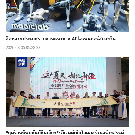
สื่อหลายประเทศรายงานแนวทาง AI โอเพนซอร์สของจีน
2026-08-05 05:28:33
"ฤดูร้อนนี้พบกันที่ซินเจียง": อีเวนต์เน็ตไอดอลร่วมสร้างสรรค์