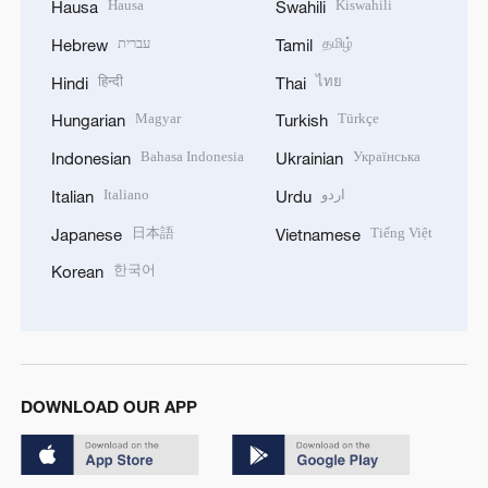
Hausa
Kiswahili
Hausa
Swahili
עברית
தமிழ்
Hebrew
Tamil
हिन्दी
ไทย
Hindi
Thai
Magyar
Türkçe
Hungarian
Turkish
Bahasa Indonesia
Українська
Indonesian
Ukrainian
Italiano
اردو
Italian
Urdu
日本語
Tiếng Việt
Japanese
Vietnamese
한국어
Korean
DOWNLOAD OUR APP