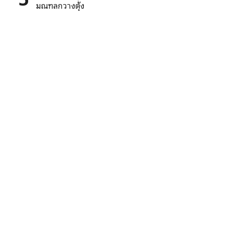
มณฑลกวางตุ้ง