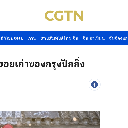
ร์ วัฒนธรรม
ภาพ
สานสัมพันธ์ไทย-จีน
จีน-อาเซียน
จับจ้องมอ
ยเก่าของกรุงปักกิ่ง