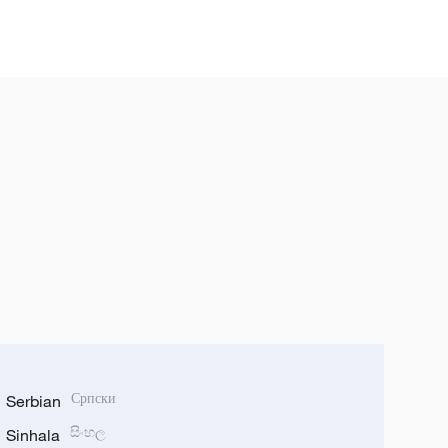
Serbian
Српски
Sinhala
සිංහල