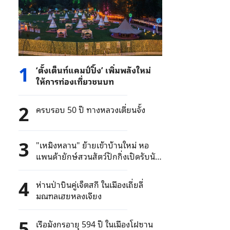
1
‘ตั้งเต็นท์แคมป์ปิ้ง’ เพิ่มพลังใหม่
ให้การท่องเที่ยวชนบท
2
ครบรอบ 50 ปี ทางหลวงเตี่ยนจั้ง
3
"เหมิงหลาน" ย้ายเข้าบ้านใหม่ หอ
แพนด้ายักษ์สวนสัตว์ปักกิ่งเปิดรับนัก
ท่องเที่ยว
4
ห่านป่าบินคู่เจ็ตสกี ในเมืองเถี่ยลี่
มณฑลเฮยหลงเจียง
5
เรือมังกรอายุ 594 ปี ในเมืองโฝซาน