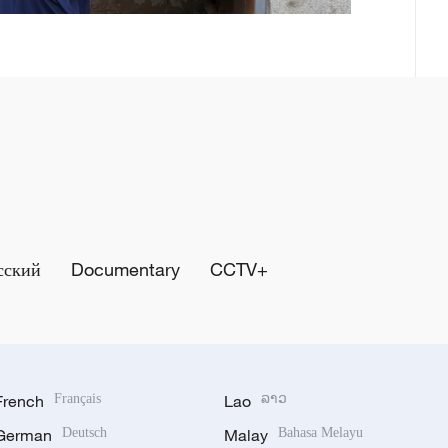
сский
Documentary
CCTV+
French
Français
Lao
ລາວ
German
Deutsch
Malay
Bahasa Melayu