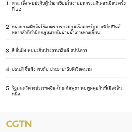
หาน เจิ้ง พบปะกับผู้นำอาเซียนในงานมหกรรมจีน-อาเซียน ครั้ง
1
ที่ 22
หน่วยยามฝั่งจีนใช้มาตรการควบคุมเรือของรัฐบาลฟิลิปปินส์
2
หลายลำที่ทำผิดกฎหมายในน่านน้ำเกาะหวงเอี๋ยน
สี จิ้นผิง พบปะกับประธานาธิบดี สปป.ลาว
3
ปธน.สี จิ้นผิง พบกับ ประธานาธิบดีเวียดนาม
4
รัฐมนตรีต่างประเทศจีน-ไทย-กัมพูชา พบพูดคุยกันที่เมืองอัน
5
หนิง