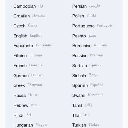
ខ្មែរ
فارسی
Cambodian
Persian
Hrvatski
Polski
Croatian
Polish
Český
Português
Czech
Portuguese
English
پښتو
English
Pashto
Esperanto
Română
Esperanto
Romanian
Filipino
Русский
Filipino
Russian
Français
Српски
French
Serbian
Deutsch
සිංහල
German
Sinhala
Ελληνικά
Español
Greek
Spanish
Hausa
Kiswahili
Hausa
Swahili
עברית
தமிழ்
Hebrew
Tamil
हिन्दी
ไทย
Hindi
Thai
Magyar
Türkçe
Hungarian
Turkish