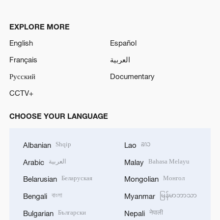
EXPLORE MORE
English
Español
Français
العربية
Русский
Documentary
CCTV+
CHOOSE YOUR LANGUAGE
Shqip
ລາວ
Albanian
Lao
العربية
Bahasa Melayu
Arabic
Malay
Беларуская
Монгол
Belarusian
Mongolian
বাংলা
မြန်မာဘာသာ
Bengali
Myanmar
Български
नेपाली
Bulgarian
Nepali