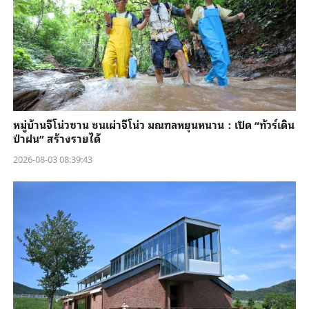
หมู่บ้านจีโน่วซาน ชนเผ่าจีโน่ว มณฑลหยุนหนาน：เปิด “ทัวร์เดิน
ป่าฝน” สร้างรายได้
2026-08-03 08:39:43