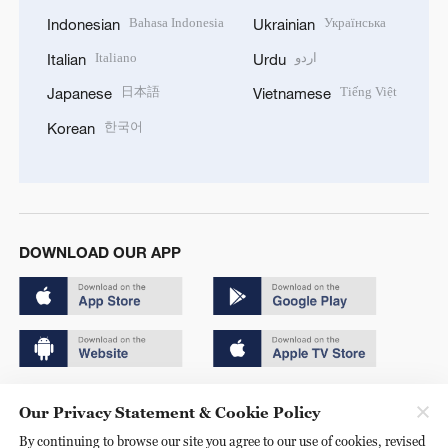
Bahasa Indonesia
Українська
Indonesian
Ukrainian
Italiano
اردو
Italian
Urdu
日本語
Tiếng Việt
Japanese
Vietnamese
한국어
Korean
DOWNLOAD OUR APP
Copyright © 2024 CGTN.
Our Privacy Statement & Cookie Policy
京ICP备20000184号
By continuing to browse our site you agree to our use of cookies, revised