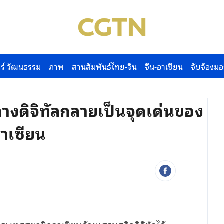
ร์ วัฒนธรรม
ภาพ
สานสัมพันธ์ไทย-จีน
จีน-อาเซียน
จับจ้องมอ
ทางดิจิทัลกลายเป็นจุดเด่นของ
าเซียน