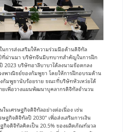
ารส่งเสริมให้ความร่วมมือด้านดิจิทัล
ี่ปีที่ผ่านมา บริษัทจีนมีบทบาทสำคัญในการฝึก
นปี 2023 บริษัทอาลีบาบาได้ลงนามข้อตกลง
งพาณิชย์ของกัมพูชา โดยให้การฝึกอบรมด้าน
ัมพูชานับร้อยราย ขณะที่บริษัทหัวเหว่ยได้
นไทยเพื่อวางแผนพัฒนาบุคลากรดิจิทัลจำนวน
นในเศรษฐกิจดิจิทัลอย่างต่อเนื่อง เช่น
กิจดิจิทัลปี 2030" เพื่อส่งเสริมการเงิน
ษฐกิจดิจิทัลคิดเป็น 20.5% ของผลิตภัณฑ์มวล