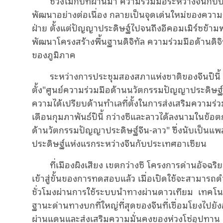
ช่วงไม่กี่ปีที่ผ่านมา ความร่วมมือระหว่างจีนก
พัฒนาอย่างต่อเนื่อง กลายเป็นจุดเด่นใหม่ของควา
ฝ่าย ตั้งแต่ปัญญาประดิษฐ์ไปจนถึงอีคอมเมิร์ซข้าม
พัฒนาโครงสร้างพื้นฐานดิจิทัล ความร่วมมือด้านดิ
ของภูมิภาค
ระหว่างการประชุมสองสภาแห่งชาติของจีนปีนี้
ตั้ง"ศูนย์ความร่วมมือด้านนวัตกรรมปัญญาประดิษฐ์จ
ความได้เปรียบด้านทำเลที่ตั้งในการส่งเสริมความร่
เดือนกุมภาพันธ์ปีนี้ กว่างซีและลาวได้ลงนามในข้อต
ด้านวัตกรรมปัญญาประดิษฐ์จีน-ลาว" ซึ่งนับเป็น
ประดิษฐ์แห่งแรกระหว่างจีนกับประเทศอาเซียน
ที่เมืองผิงเสียง เขตกว่างซี โครงการด่านอัจฉริ
เข้าสู่ขั้นของการทดสอบแล้ว เมื่อเปิดใช้จะสามาร
ชั่วโมงผ่านการใช้ระบบนำทางผ่านดาวเทียม เทคโน
ฐานะด่านทางบกที่ใหญ่ที่สุดของจีนที่เชื่อมโยงไปยั
ผ่านแดนและส่งเสริมความมั่นคงของห่วงโซ่อุปทาน