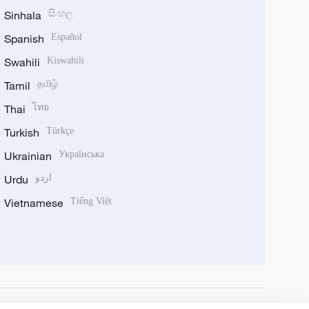
Sinhala
සිංහල
Spanish
Español
Swahili
Kiswahili
Tamil
தமிழ்
Thai
ไทย
Turkish
Türkçe
Ukrainian
Українська
Urdu
اردو
Vietnamese
Tiếng Việt