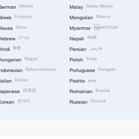
German
Deutsch
Malay
Bahasa Melayu
Greek
Ελληνικά
Mongolian
Монгол
Hausa
Hausa
Myanmar
မြန်မာဘာသာ
Hebrew
עברית
Nepali
नेपाली
Hindi
हिन्दी
Persian
فارسی
Hungarian
Magyar
Polish
Polski
Indonesian
Bahasa Indonesia
Portuguese
Português
Italian
Italiano
Pashto
پښتو
Japanese
日本語
Romanian
Română
Korean
한국어
Russian
Русский