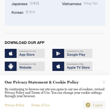
日本語
Tiếng Việt
Japanese
Vietnamese
한국어
Korean
DOWNLOAD OUR APP
Copyright © 2024 CGTN.
Our Privacy Statement & Cookie Policy
京ICP备20000184号
By continuing to browse our site you agree to our use of cookies, revised
Privacy Policy and Terms of Use. You can change your cookie settings
京公网安备 11010502050052号
through your browser.
Disinformation report hotline: 010-85061466
Privacy Policy
Terms of Use
I agree