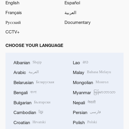
English
Español
Français
العربية
Русский
Documentary
CCTV+
CHOOSE YOUR LANGUAGE
Shqip
ລາວ
Albanian
Lao
العربية
Bahasa Melayu
Arabic
Malay
Беларуская
Монгол
Belarusian
Mongolian
বাংলা
မြန်မာဘာသာ
Bengali
Myanmar
Български
नेपाली
Bulgarian
Nepali
ខ្មែរ
فارسی
Cambodian
Persian
Hrvatski
Polski
Croatian
Polish