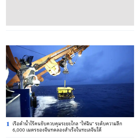
เรือดำน้ำไร้คนขับควบคุมระยะไกล “ไห่ฉิน” ระดับความลึก
1
6,000 เมตรของจีนทดลองสำเร็จในทะเลจีนใต้