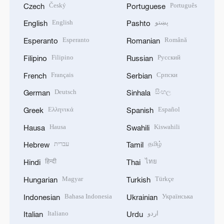
Český
Português
Czech
Portuguese
English
پښتو
English
Pashto
Esperanto
Română
Esperanto
Romanian
Filipino
Русский
Filipino
Russian
Français
Српски
French
Serbian
Deutsch
සිංහල
German
Sinhala
Ελληνικά
Español
Greek
Spanish
Hausa
Kiswahili
Hausa
Swahili
עברית
தமிழ்
Hebrew
Tamil
हिन्दी
ไทย
Hindi
Thai
Magyar
Türkçe
Hungarian
Turkish
Bahasa Indonesia
Українська
Indonesian
Ukrainian
Italiano
اردو
Italian
Urdu