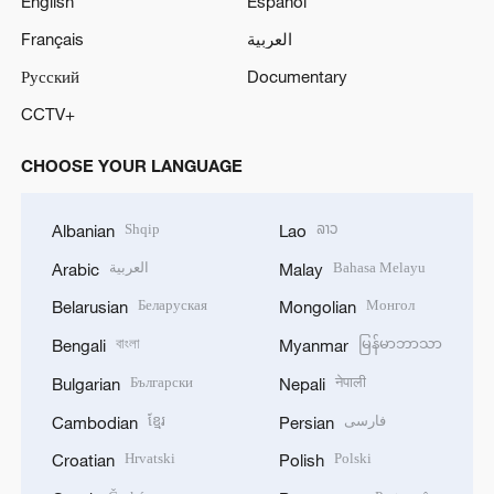
English
Español
Français
العربية
Русский
Documentary
CCTV+
CHOOSE YOUR LANGUAGE
Shqip
ລາວ
Albanian
Lao
العربية
Bahasa Melayu
Arabic
Malay
Беларуская
Монгол
Belarusian
Mongolian
বাংলা
မြန်မာဘာသာ
Bengali
Myanmar
Български
नेपाली
Bulgarian
Nepali
ខ្មែរ
فارسی
Cambodian
Persian
Hrvatski
Polski
Croatian
Polish