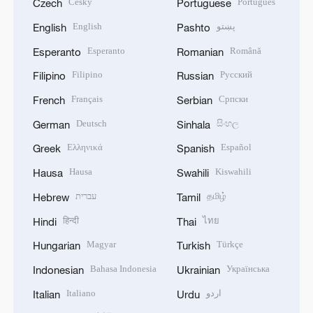
Český
Português
Czech
Portuguese
English
پښتو
English
Pashto
Esperanto
Română
Esperanto
Romanian
Filipino
Русский
Filipino
Russian
Français
Српски
French
Serbian
Deutsch
සිංහල
German
Sinhala
Ελληνικά
Español
Greek
Spanish
Hausa
Kiswahili
Hausa
Swahili
עברית
தமிழ்
Hebrew
Tamil
हिन्दी
ไทย
Hindi
Thai
Magyar
Türkçe
Hungarian
Turkish
Bahasa Indonesia
Українська
Indonesian
Ukrainian
Italiano
اردو
Italian
Urdu