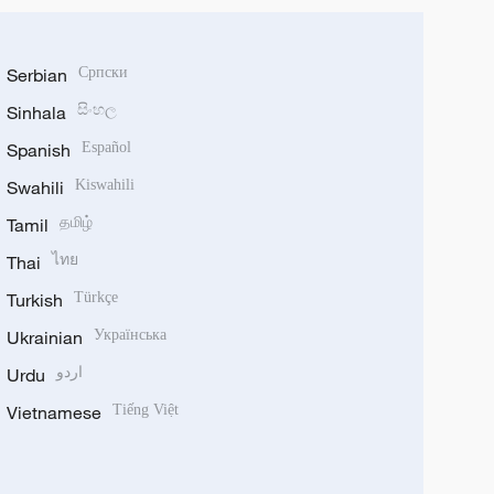
Serbian
Српски
Sinhala
සිංහල
Spanish
Español
Swahili
Kiswahili
Tamil
தமிழ்
Thai
ไทย
Turkish
Türkçe
Ukrainian
Українська
Urdu
اردو
Vietnamese
Tiếng Việt