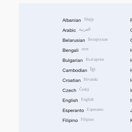
Albanian
Shqip
Arabic
العربية
Belarusian
Беларуская
Bengali
বাংলা
Bulgarian
Български
Cambodian
ខ្មែរ
Croatian
Hrvatski
Czech
Český
English
English
Esperanto
Esperanto
Filipino
Filipino