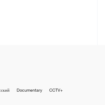
сский
Documentary
CCTV+