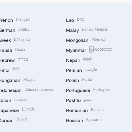
French
Français
Lao
ລາວ
German
Deutsch
Malay
Bahasa Melayu
Greek
Ελληνικά
Mongolian
Монгол
Hausa
Hausa
Myanmar
မြန်မာဘာသာ
Hebrew
עברית
Nepali
नेपाली
Hindi
हिन्दी
Persian
فارسی
Hungarian
Magyar
Polish
Polski
Indonesian
Bahasa Indonesia
Portuguese
Português
Italian
Italiano
Pashto
پښتو
Japanese
日本語
Romanian
Română
Korean
한국어
Russian
Русский