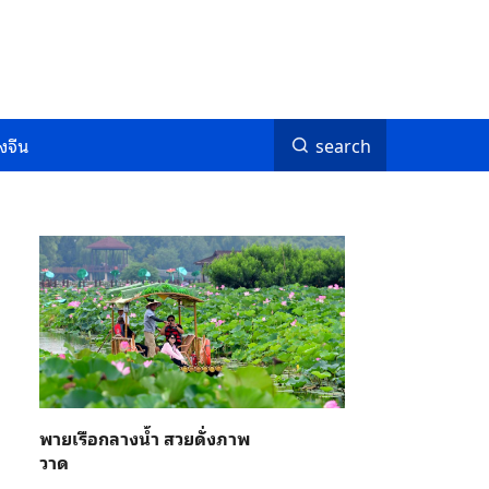
งจีน
search
พายเรือกลางน้ำ สวยดั่งภาพ
วาด