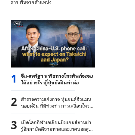
ธาร พ้นจากตำแหน่ง
1
จีน-สหรัฐฯ หารือทางโทรศัพท์จะจบ
ได้อย่างไร ญี่ปุ่นยังฝืนทำต่อ
2
สำรวจความเก่งกาจ หุ่นยนต์ฮิวแมน
นอยด์จีน ที่มีท่วงท่า การเคลื่อนไหว
และทำหน้าที่ได้ดั่งเสมือนคนจริงๆ
3
เปิดโลกกีฬาเอเชียนบีชเกมส์ซานย่า
รู้จักกาบัดดีชายหาดและเทคบอลสุด