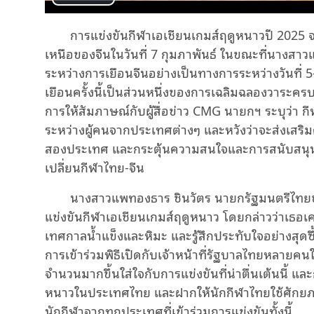
Play
การแข่งขันกีฬาเอเชียนเกมส์ฤดูหนาวปี
2025
Video
เหนือของจีนในวันที่
7
กุมภาพันธ์ ในขณะที่นางสาวแ
ระหว่างการเยือนจีนอย่างเป็นทางการระหว่างวันที่
5
เยือนครั้งนี้เป็นส่วนหนึ่งของการเฉลิมฉลองวาระค
การให้สัมภาษณ์กับผู้สื่อข่าว
CMG
นายกฯ ระบุว่า ก
ระหว่างผู้คนจากประเทศต่างๆ และหวังว่าจะส่งเสริมค
สองประเทศ และกระตุ้นความสนใจและการสนับสนุนก
เปลี่ยนกีฬาไทย-จีน
นางสาวแพทองธาร ชินวัตร นายกรัฐมนตรีไทยขอ
แข่งขันกีฬาเอเชียนเกมส์ฤดูหนาว โดยกล่าวว่าเธอเคย
เทศกาลน้ำแข็งและหิมะ และรู้สึกประทับใจอย่างสุดซึ
การเข้าร่วมพิธีเปิดกับเจ้าหน้าที่รัฐบาลไทยหลายคน
จำนวนมากขึ้นใส่ใจกับการแข่งขันที่น่าตื่นเต้นนี้
หนาวในประเทศไทย และฝากให้นักกีฬาไทยใช้ศักยภาพท
นักกีฬาจากทุกประเทศที่เข้าร่วมการแข่งขันทั้งนี้