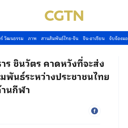
ร์ วัฒนธรรม
ภาพ
สานสัมพันธ์ไทย-จีน
จีน-อาเซียน
จับจ้องมอ
 ชินวัตร คาดหวังที่จะส่ง
ัมพันธ์ระหว่างประชาชนไทย
้านกีฬา