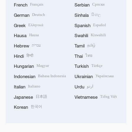
Français
Српски
French
Serbian
Deutsch
සිංහල
German
Sinhala
Ελληνικά
Español
Greek
Spanish
Hausa
Kiswahili
Hausa
Swahili
עברית
தமிழ்
Hebrew
Tamil
हिन्दी
ไทย
Hindi
Thai
Magyar
Türkçe
Hungarian
Turkish
Bahasa Indonesia
Українська
Indonesian
Ukrainian
Italiano
اردو
Italian
Urdu
日本語
Tiếng Việt
Japanese
Vietnamese
한국어
Korean