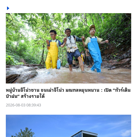
หมู่บ้านจีโน่วซาน ชนเผ่าจีโน่ว มณฑลหยุนหนาน：เปิด “ทัวร์เดิน
ป่าฝน” สร้างรายได้
2026-08-03 08:39:43