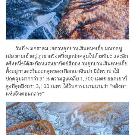
วันที่
5
มกราคม เขตวนอุทยานเสินหนงเจี้ย มณฑลหู
เป่ย ยามเช้าตรู่ ภูเขาครึ่งหนึ่งถูกปกคลุมไปด้วยหิมะ และอีก
ครึ่งหนึ่งได้สะท้อนแสงอาทิตย์สีทอง วนอุทยานเสินหนงเจี้ย
ตั้งอยู่ทางตะวันออกสุดของเทือกเขาฉินปา มีอัตราป่าไม้
ปกคลุมมากกว่า
91%
ความสูงเฉลี่ย
1,700
เมตร ยอดเขาที่
สูงที่สุดถึงกว่า
3,100
เมตร ได้รับการขนานนามว่า "หลังคา
แห่งจีนตอนกลาง"