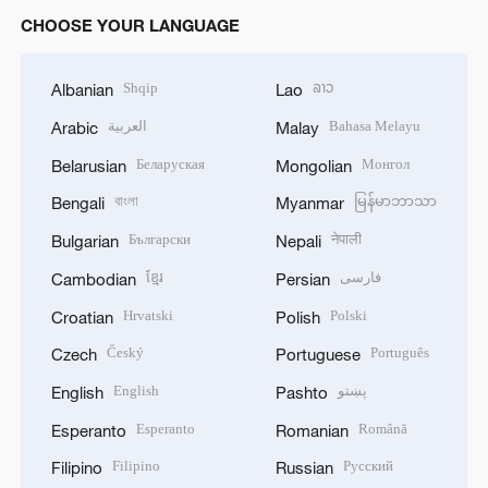
CHOOSE YOUR LANGUAGE
Shqip
ລາວ
Albanian
Lao
العربية
Bahasa Melayu
Arabic
Malay
Беларуская
Монгол
Belarusian
Mongolian
বাংলা
မြန်မာဘာသာ
Bengali
Myanmar
Български
नेपाली
Bulgarian
Nepali
ខ្មែរ
فارسی
Cambodian
Persian
Hrvatski
Polski
Croatian
Polish
Český
Português
Czech
Portuguese
English
پښتو
English
Pashto
Esperanto
Română
Esperanto
Romanian
Filipino
Русский
Filipino
Russian