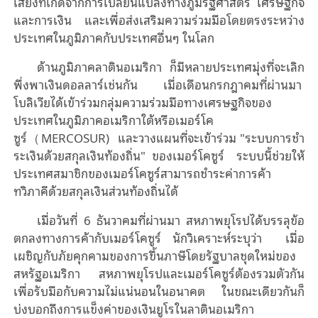
เสี่ยงที่เกิดจากการเปลี่ยนแปลงทางภูมิรัฐศาสตร์ เศรษฐกิจ
และการเงิน และเพื่อส่งเสริมความร่วมมือโดยตรงระหว่าง
ประเทศในภูมิภาคกับประเทศอื่นๆ ในโลก
ด้านภูมิภาคลาตินอเมริกา
ก็มีหลายประเทศมุ่งที่จะเลิก
พึ่งพาเงินดอลลาร์เช่นกัน เมื่อเดือนกรกฎาคมที่ผ่านมา
โบลิเวียได้เข้าร่วมกลุ่มความร่วมมือทางเศรษฐกิจของ
ประเทศในภูมิภาคอเมริกาใต้หรือเมอร์โค
ซูร์
（
MERCOSUR)
และวางแผนที่จะเข้าร่วม "ระบบการชํา
ระเงินด้วยสกุลเงินท้องถิ่น" ของเมอร์โคซูร์ ระบบนี้ช่วยให้
ประเทศสมาชิกของเมอร์โคซูร์สามารถชําระค่าการค้า
ทวิภาคีด้วยสกุลเงินส่วนท้องถิ่นได้
เมื่อวันที่
6
ธันวาคมที่ผ่านมา
สหภาพยุโรปได้บรรลุข้อ
ตกลงทางการค้ากับเมอร์โคซูร์ นักวิเคราะห์ระบุว่า เมื่อ
เผชิญกับภัยคุกคามของการขึ้นภาษีโดยรัฐบาลชุดใหม่ของ
สหรัฐอเมริกา สหภาพยุโรปและเมอร์โคซูร์ต้องรวมตัวกัน
เพื่อรับมือกับความไม่แน่นอนในอนาคต ในขณะเดียวกันก็
บ่งบอกถึงการแข็งค่าของเงินยูโรในลาตินอเมริกา