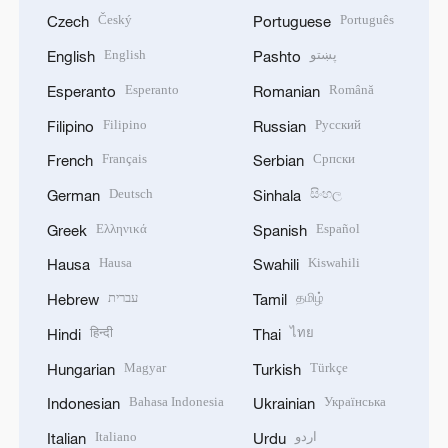
Český
Português
Czech
Portuguese
English
پښتو
English
Pashto
Esperanto
Română
Esperanto
Romanian
Filipino
Русский
Filipino
Russian
Français
Српски
French
Serbian
Deutsch
සිංහල
German
Sinhala
Ελληνικά
Español
Greek
Spanish
Hausa
Kiswahili
Hausa
Swahili
עברית
தமிழ்
Hebrew
Tamil
हिन्दी
ไทย
Hindi
Thai
Magyar
Türkçe
Hungarian
Turkish
Bahasa Indonesia
Українська
Indonesian
Ukrainian
Italiano
اردو
Italian
Urdu