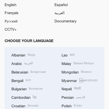
English
Español
Français
العربية
Русский
Documentary
CCTV+
CHOOSE YOUR LANGUAGE
Shqip
ລາວ
Albanian
Lao
العربية
Bahasa Melayu
Arabic
Malay
Беларуская
Монгол
Belarusian
Mongolian
বাংলা
မြန်မာဘာသာ
Bengali
Myanmar
Български
नेपाली
Bulgarian
Nepali
ខ្មែរ
فارسی
Cambodian
Persian
Hrvatski
Polski
Croatian
Polish