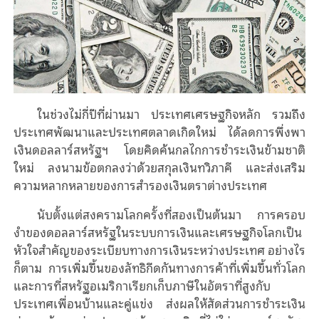
ในช่วงไม่กี่ปีที่ผ่านมา ประเทศเศรษฐกิจหลัก รวมถึง
ประเทศพัฒนาและประเทศตลาดเกิดใหม่
ได้ลดการพึ่งพา
เงินดอลลาร์สหรัฐฯ โดยคิดค้นกลไกการชําระเงินข้ามชาติ
ใหม่ ลงนามข้อตกลงว่าด้วยสกุลเงินทวิภาคี และส่งเสริม
ความหลากหลายของการสำรองเงินตราต่างประเทศ
นับตั้งแต่สงครามโลกครั้งที่สองเป็นต้นมา การครอบ
งําของดอลลาร์สหรัฐในระบบการเงินและเศรษฐกิจโลกเป็น
หัวใจสําคัญของระเบียบ
ทาง
การเงินระหว่างประเทศ อย่างไร
ก็ตาม การเพิ่มขึ้นของ
ลัทธิกีดกันทางการค้าที่เพิ่มขึ้นทั่วโลก
และกา
รที่สหรัฐอเมริกา
เรียกเก็บภาษี
ในอัตราที่
สูง
กับ
ประเทศเพื่อนบ้านและคู่แข่ง
ส่งผล
ให้สัดส่วนการชำระเงิน