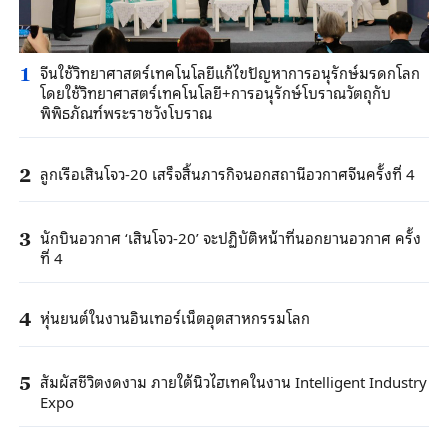
จีนใช้วิทยาศาสตร์เทคโนโลยีแก้ไขปัญหาการอนุรักษ์มรดกโลก
1
โดยใช้วิทยาศาสตร์เทคโนโลยี+การอนุรักษ์โบราณวัตถุกับ
พิพิธภัณฑ์พระราชวังโบราณ
ลูกเรือเสินโจว-20 เสร็จสิ้นภารกิจนอกสถานีอวกาศจีนครั้งที่ 4
2
นักบินอวกาศ ‘เสินโจว-20’ จะปฏิบัติหน้าที่นอกยานอวกาศ ครั้ง
3
ที่ 4
หุ่นยนต์ในงานอินเทอร์เน็ตอุตสาหกรรมโลก
4
สัมผัสชีวิตงดงาม ภายใต้นิวไฮเทคในงาน Intelligent Industry
5
Expo