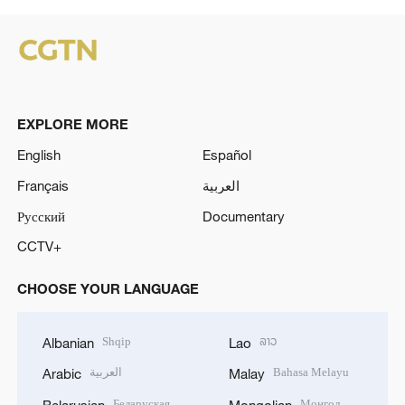
EXPLORE MORE
English
Español
Français
العربية
Русский
Documentary
CCTV+
CHOOSE YOUR LANGUAGE
Shqip
ລາວ
Albanian
Lao
العربية
Bahasa Melayu
Arabic
Malay
Беларуская
Монгол