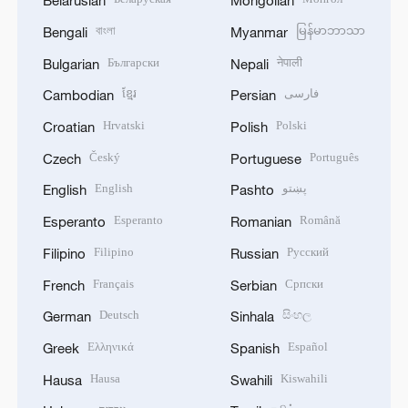
Belarusian
Mongolian
বাংলা
မြန်မာဘာသာ
Bengali
Myanmar
Български
नेपाली
Bulgarian
Nepali
ខ្មែរ
فارسی
Cambodian
Persian
Hrvatski
Polski
Croatian
Polish
Český
Português
Czech
Portuguese
English
پښتو
English
Pashto
Esperanto
Română
Esperanto
Romanian
Filipino
Русский
Filipino
Russian
Français
Српски
French
Serbian
Deutsch
සිංහල
German
Sinhala
Ελληνικά
Español
Greek
Spanish
Hausa
Kiswahili
Hausa
Swahili