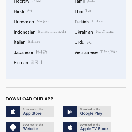
עברית
தமிழ்
Hebrew
Tamil
हिन्दी
ไทย
Hindi
Thai
Magyar
Türkçe
Hungarian
Turkish
Bahasa Indonesia
Українська
Indonesian
Ukrainian
Italiano
اردو
Italian
Urdu
日本語
Tiếng Việt
Japanese
Vietnamese
한국어
Korean
DOWNLOAD OUR APP