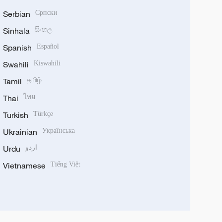
Serbian
Српски
Sinhala
සිංහල
Spanish
Español
Swahili
Kiswahili
Tamil
தமிழ்
Thai
ไทย
Turkish
Türkçe
Ukrainian
Українська
Urdu
اردو
Vietnamese
Tiếng Việt