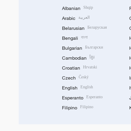
Albanian
Shqip
Arabic
العربية
Belarusian
Беларуская
Bengali
বাংলা
Bulgarian
Български
Cambodian
ខ្មែរ
Croatian
Hrvatski
Czech
Český
English
English
Esperanto
Esperanto
Filipino
Filipino