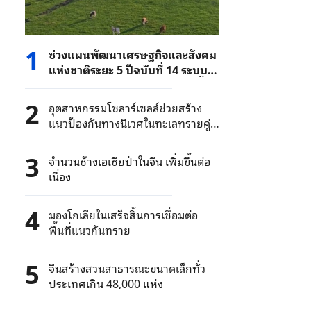
1
ช่วงแผนพัฒนาเศรษฐกิจและสังคม
แห่งชาติระยะ 5 ปีฉบับที่ 14 ระบบ
นิเวศทุ่งหญ้าของจีน ปรับปรุงดีขึ้น
2
อุตสาหกรรมโซลาร์เซลล์ช่วยสร้าง
แนวป้องกันทางนิเวศในทะเลทรายคู่
ปู้ฉี
3
จํานวนช้างเอเชียป่าในจีน เพิ่มขึ้นต่อ
เนื่อง
4
มองโกเลียในเสร็จสิ้นการเชื่อมต่อ
พื้นที่แนวกันทราย
5
จีนสร้างสวนสาธารณะขนาดเล็กทั่ว
ประเทศเกิน 48,000 แห่ง