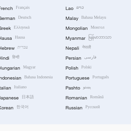
French
Français
Lao
ລາວ
German
Deutsch
Malay
Bahasa Melayu
Greek
Ελληνικά
Mongolian
Монгол
Hausa
Hausa
Myanmar
မြန်မာဘာသာ
Hebrew
עברית
Nepali
नेपाली
Hindi
हिन्दी
Persian
فارسی
Hungarian
Magyar
Polish
Polski
Indonesian
Bahasa Indonesia
Portuguese
Português
Italian
Italiano
Pashto
پښتو
Japanese
日本語
Romanian
Română
Korean
한국어
Russian
Русский