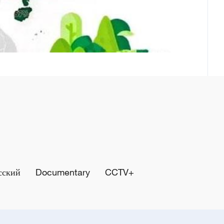
сский
Documentary
CCTV+