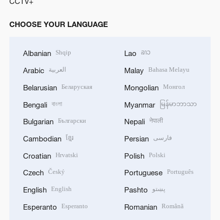
CCTV+
CHOOSE YOUR LANGUAGE
Shqip
ລາວ
Albanian
Lao
العربية
Bahasa Melayu
Arabic
Malay
Беларуская
Монгол
Belarusian
Mongolian
বাংলা
မြန်မာဘာသာ
Bengali
Myanmar
Български
नेपाली
Bulgarian
Nepali
ខ្មែរ
فارسی
Cambodian
Persian
Hrvatski
Polski
Croatian
Polish
Český
Português
Czech
Portuguese
English
پښتو
English
Pashto
Esperanto
Română
Esperanto
Romanian