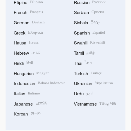
Filipino
Русский
Filipino
Russian
Français
Српски
French
Serbian
Deutsch
සිංහල
German
Sinhala
Ελληνικά
Español
Greek
Spanish
Hausa
Kiswahili
Hausa
Swahili
עברית
தமிழ்
Hebrew
Tamil
हिन्दी
ไทย
Hindi
Thai
Magyar
Türkçe
Hungarian
Turkish
Bahasa Indonesia
Українська
Indonesian
Ukrainian
Italiano
اردو
Italian
Urdu
日本語
Tiếng Việt
Japanese
Vietnamese
한국어
Korean