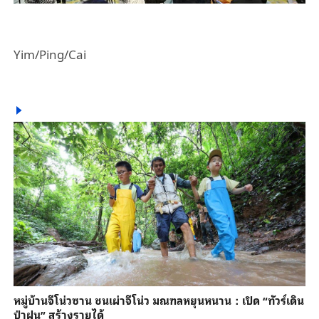
Yim/Ping/Cai
หมู่บ้านจีโน่วซาน ชนเผ่าจีโน่ว มณฑลหยุนหนาน：เปิด “ทัวร์เดิน
ป่าฝน” สร้างรายได้