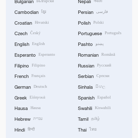
Български
नेपाली
Bulgarian
Nepali
ខ្មែរ
فارسی
Cambodian
Persian
Hrvatski
Polski
Croatian
Polish
Český
Português
Czech
Portuguese
English
پښتو
English
Pashto
Esperanto
Română
Esperanto
Romanian
Filipino
Русский
Filipino
Russian
Français
Српски
French
Serbian
Deutsch
සිංහල
German
Sinhala
Ελληνικά
Español
Greek
Spanish
Hausa
Kiswahili
Hausa
Swahili
עברית
தமிழ்
Hebrew
Tamil
हिन्दी
ไทย
Hindi
Thai