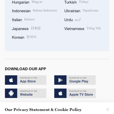
Magyar
Türkçe
Hungarian
Turkish
Bahasa Indonesia
Українська
Indonesian
Ukrainian
Italiano
اردو
Italian
Urdu
日本語
Tiếng Việt
Japanese
Vietnamese
한국어
Korean
DOWNLOAD OUR APP
Copyright © 2024 CGTN.
Our Privacy Statement & Cookie Policy