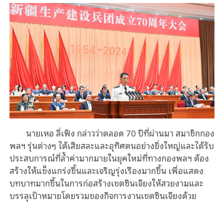
นายเหอ ลี่เฟิง กล่าวว่าตลอด 70 ปีที่ผ่านมา สมาชิกกอง
พลฯ รุ่นต่างๆ ได้เสียสละและอุทิศตนอย่างยิ่งใหญ่และได้รับ
ประสบการณ์ที่ล้ำค่ามากมายในยุคใหม่ที่ทางกองพลฯ ต้อง
สร้างให้แข็งแกร่งขึ้นและเจริญรุ่งเรืองมากขึ้น เพื่อแสดง
บทบาทมากขึ้นในการก่อสร้างเขตซินเจียงให้สวยงามและ
บรรลุเป้าหมายโดยรวมของกิจการงานเขตซินเจียงด้วย