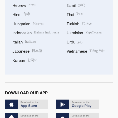
עברית
தமிழ்
Hebrew
Tamil
हिन्दी
ไทย
Hindi
Thai
Magyar
Türkçe
Hungarian
Turkish
Bahasa Indonesia
Українська
Indonesian
Ukrainian
Italiano
اردو
Italian
Urdu
日本語
Tiếng Việt
Japanese
Vietnamese
한국어
Korean
DOWNLOAD OUR APP