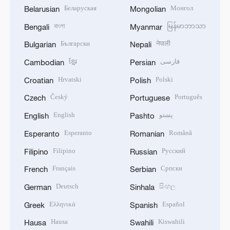
Беларуская
Монгол
Belarusian
Mongolian
বাংলা
မြန်မာဘာသာ
Bengali
Myanmar
Български
नेपाली
Bulgarian
Nepali
ខ្មែរ
فارسی
Cambodian
Persian
Hrvatski
Polski
Croatian
Polish
Český
Português
Czech
Portuguese
English
پښتو
English
Pashto
Esperanto
Română
Esperanto
Romanian
Filipino
Русский
Filipino
Russian
Français
Српски
French
Serbian
Deutsch
සිංහල
German
Sinhala
Ελληνικά
Español
Greek
Spanish
Hausa
Kiswahili
Hausa
Swahili