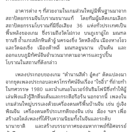
อาคารต่าง ๆ ที่สวยงามในเกมส่วนใหญ่มีพื้นฐานมาจาก
สถาปัตยกรรมจีนโบราณขนานแท้
โดยทีมผู้ผลิตเกมเลือก
สถาปัตยกรรมโบราณที่มีชื่อเสียง
36
แห่งทั่วประเทศเป็น
พื้นหลังของเกม ซึ่งรวมถึงวัดโฝกวง บนภูเขาอู่ไถ มณฑล
ซานซี ถ้ำแกะสลักหินต้าจู๋ นครฉงชิ่ง วัดหลิงอิ่น เมืองหางโจว
และวัดฉงเซิ่ง เมืองต้าหลี่ มณฑลยูนนาน เป็นต้น และ
ออกแบบภูมิทัศน์จีนจํานวนมากตามอาคารและรูปปั้น
โบราณในสถานที่ดังกล่าว
เพลงประกอบของเกม
“
ตํานานสีดํา อู๋คง
”
ดัดแปลงมา
จากชุดเพลงประกอบละครโทรทัศน์จีนเรื่อง
“
ไซอิ๋ว
”
ที่ถ่ายทำ
ในทศวรรษ
1980
และนําเสนอในเวอร์ชันซิมโฟนีซึ่งทําให้ผู้
เล่นฟังแล้วรู้สึกตื่นเต้นและกระตือรือร้น นอกจากนี้
เพลงใน
เกมส่วนใหญ่บรรเลงด้วยเครื่องดนตรีพื้นบ้านจีน เช่น กู่เจิง
พิณจีน
เครื่องดนตรีประเภทตีของจีน เช่น
ฆ้อง ฯลฯ เพื่อ
สร้างสไตล์เพลงที่ได้รับความนิยมทั้งในจีนและระดับ
นานาชาติ
และสร้างบรรยากาศของมหากาพย์ที่อัศจรรย์