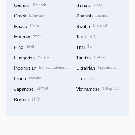
Deutsch
සිංහල
German
Sinhala
Ελληνικά
Español
Greek
Spanish
Hausa
Kiswahili
Hausa
Swahili
עברית
தமிழ்
Hebrew
Tamil
हिन्दी
ไทย
Hindi
Thai
Magyar
Türkçe
Hungarian
Turkish
Bahasa Indonesia
Українська
Indonesian
Ukrainian
Italiano
اردو
Italian
Urdu
日本語
Tiếng Việt
Japanese
Vietnamese
한국어
Korean