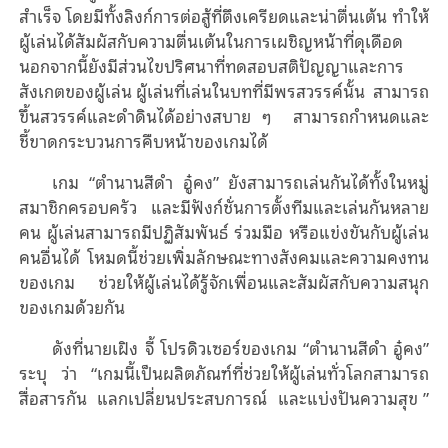
สําเร็จ โดยมีทั้งลิงก์การต่อสู้ที่ตึงเครียดและน่าตื่นเต้น ทําให้
ผู้เล่นได้สัมผัสกับความตื่นเต้นในการเผชิญหน้าที่ดุเดือด
นอกจากนี้ยังมีส่วนไขปริศนาที่ทดสอบสติปัญญาและการ
สังเกตของผู้เล่น ผู้เล่นที่เล่นในบทที่มีพรสวรรค์นั้น
สามารถ
ขึ้นสวรรค์และดำดินได้อย่างสบาย ๆ
สามารถกำหนดและ
ชี้ขาดกระบวนการคืบหน้าของเกมได้
เกม
“
ตํานานสีดํา อู๋คง
”
ยังสามารถเล่นกันได้ทั้งในหมู่
สมาชิกครอบครัว
และมีฟังก์ชั่นการตั้งทีมและเล่นกันหลาย
คน ผู้เล่นสามารถมีปฏิสัมพันธ์ ร่วมมือ หรือแข่งขันกับผู้เล่น
คนอื่นได้ โหมดนี้ช่วยเพิ่มลักษณะทางสังคมและความคงทน
ของเกม ช่วยให้ผู้เล่นได้รู้จักเพื่อนและสัมผัสกับความสนุก
ของเกมด้วยกัน
ดังที่นายเฝิง จี้ โปรดิวเซอร์ของเกม
“
ตํานานสีดํา อู๋คง
”
ระบุ ว่า
“
เกมนี้เป็นผลิตภัณฑ์ที่ช่วยให้ผู้เล่นทั่วโลกสามารถ
สื่อสารกัน
แลกเปลี่ยนประสบการณ์
และแบ่งปันความสุข
”