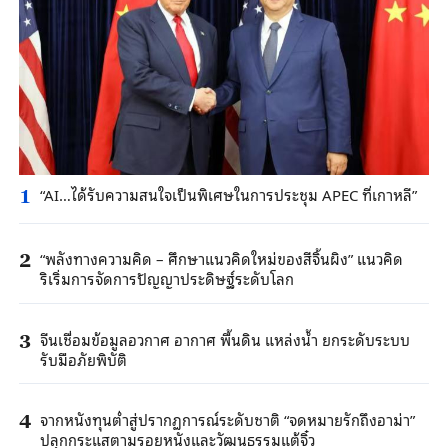
“AI…ได้รับความสนใจเป็นพิเศษในการประชุม APEC ที่เกาหลี”
1
“พลังทางความคิด – ศึกษาแนวคิดใหม่ของสีจิ้นผิง” แนวคิด
2
ริเริ่มการจัดการปัญญาประดิษฐ์ระดับโลก
จีนเชื่อมข้อมูลอวกาศ อากาศ พื้นดิน แหล่งน้ำ ยกระดับระบบ
3
รับมือภัยพิบัติ
จากหนังทุนต่ำสู่ปรากฏการณ์ระดับชาติ “จดหมายรักถึงอาม่า”
4
ปลุกกระแสตามรอยหนังและวัฒนธรรมแต้จิ๋ว