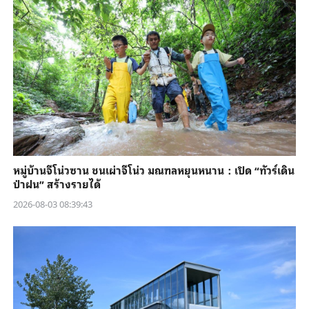
หมู่บ้านจีโน่วซาน ชนเผ่าจีโน่ว มณฑลหยุนหนาน：เปิด “ทัวร์เดิน
ป่าฝน” สร้างรายได้
2026-08-03 08:39:43