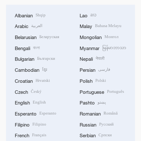
Shqip
ລາວ
Albanian
Lao
العربية
Bahasa Melayu
Arabic
Malay
Беларуская
Монгол
Belarusian
Mongolian
বাংলা
မြန်မာဘာသာ
Bengali
Myanmar
Български
नेपाली
Bulgarian
Nepali
ខ្មែរ
فارسی
Cambodian
Persian
Hrvatski
Polski
Croatian
Polish
Český
Português
Czech
Portuguese
English
پښتو
English
Pashto
Esperanto
Română
Esperanto
Romanian
Filipino
Русский
Filipino
Russian
Français
Српски
French
Serbian