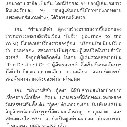
แคนาดา บราซิล เป็นต้น
โดยมีร้อยละ
96
ของผู้เล่นเกมชาว
จีนและร้อยละ
93
ของผู้เล่นเกมที่ใช้ภาษาอังกฤษตาม
แพลตฟอร์มเกมต่าง ๆ ได้วิจารณ์เชิงบวก
เกม
“
ตํานานสีดํา อู๋คง
”
สร้างจากผลงานชิ้นเอกของ
วรรณกรรมคลาสสิกจีนเรื่อง
“
ไซอิ๋ว" (
Journey to the
West)
ซึ่งบอกเล่าเรื่องราวของอู๋คง
หรือคนไทยนิยมเรียก
ว่า ซุนหงอคง สละความเป็นพุทธะปฏิเสธชีวิตในราชสำนัก
สวรรค์
จึงถูกพิชิตอีกครั้ง ในเกม ผู้เล่นสวมบทบาทเป็น
“The Destined One”
ผู้มีพรสวรรค์
ซึ่งเริ่มต้นบนเส้นทาง
ที่เต็มไปด้วยความหวาดเสียว
ความเสี่ยง
และมหัศจรรย์
เพื่อค้นหาความจริงของตํานานในอดีต
เกม
“
ตํานานสีดํา อู๋คง
”
ได้รับความสนใจอย่างมาก
เนื่องจากเนื้อเรื่อง ศิลปะ และเพลงที่มีลักษณะเฉพาะของ
วัฒนธรรมจีนดั้งเดิม
“
อู๋คง
”
ตัวเอกของเกม ไม่เพียงแต่เป็น
สัญลักษณ์ของวีรบุรุษที่มีความกล้าหาญ
ชาญฉลาด
และ
เปี่ยมด้วยไหวพริบ แต่ยังเป็นศูนย์รวมของเจตจํานงการต่อ
ต้านและความมีอิสระเสรีอีกด้วย