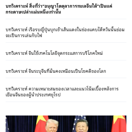
บทวิเคราะห์ สิ่งที่ว่า“อนุญาโตตุลาการทะเลจีนใต้”เป็นแค่
กระดาษเปล่าแผ่นหนึ่งเท่านั้น
บทวิเคราะห์ เรือรบญี่ปุ่นบุกเข้าเส้นแดงในช่องแคบไต้หวันนั้นย่อม
จะเป็นการเล่นกับไฟ
บทวิเคราะห์ จีนใช้เทคโนโลยีจุดกระแสการบริโภคใหม่
บทวิเคราะห์ จีนระบุจีนที่มั่นคงเหมือนเป็นโชคดีของโลก
บทวิเคราะห์ ความเหมาะสมของเวลาและแนวโน้มเบื้องหลังการ
เยือนจีนของผู้นำประเทศยุโรป