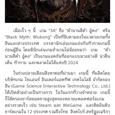
เมื่อเร็ว ๆ นี้
เกม
“3A”
ชื่อ
“
ตํานานสีดํา อู๋คง
”
หรือ
“Black Myth: Wukong”
เป็นที่จับตามองในแวดวงเกมทั้ง
จีนและต่างประเทศ บรรดานักเล่นเกมแข่งกันท้าทายเกมนี้
ก่อนผู้อื่น โดยมีนักเล่นเกมจำนวนไม่น้อยชมว่า
เกม
“
ตํา
นานสีดํา อู๋คง
”
เป็นเกมแอคชันที่ออกแบบมาอย่างดี น่าตื่น
เต้น
ท้าทาย
และพลาดไม่ได้แห่งปี
2024
ในช่วงปลายเดือนสิงหาคมที่ผ่านมา เกมนี้ ที่ผลิตโดย
บริษัทเกม ไซแอนซ์ อินเตอร์แอคทีฟ เทคโนโลยี จำกัดของ
จีน (
Game Science Interactive Technology Co., Ltd.)
ได้เปิดตัวอย่างเป็นทางการ ในวันแรกที่วางจําหน่าย เกมนี้
ก็ได้ครองชาร์ตยอดขายสูงสุดของหลายแพลตฟอร์มเกม
อย่างรวดเร็ว เช่น
Steam
และ
WeGame
และติดอันดับ
ชาร์ตเกมใน
12
ประเทศ รวมถึงไทย
สิงคโปร์ สหรัฐอเมริกา