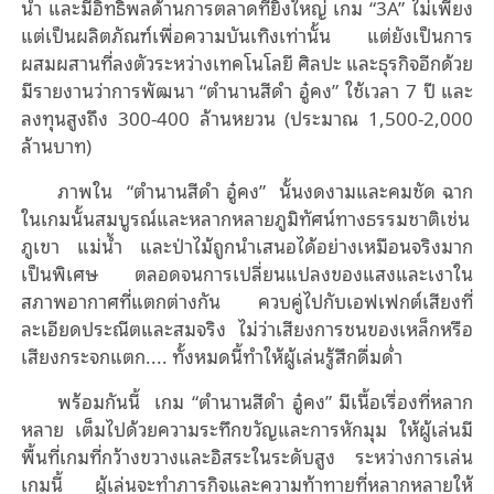
นํา และมีอิทธิพลด้านการตลาดที่ยิ่งใหญ่ เกม
“3A”
ไม่เพียง
แต่เป็นผลิตภัณฑ์เพื่อความบันเทิงเท่านั้น แต่ยังเป็นการ
ผสมผสานที่ลงตัวระหว่างเทคโนโลยี ศิลปะ และธุรกิจอีกด้วย
มีรายงานว่าการพัฒนา
“
ตํานานสีดํา อู๋คง
”
ใช้เวลา
7
ปี และ
ลงทุนสูงถึง
300-400
ล้านหยวน (ประมาณ
1,500-2,000
ล้านบาท)
ภาพใน
“
ตํานานสีดํา อู๋คง
”
นั้นงดงามและคมชัด ฉาก
ในเกมนั้นสมบูรณ์และหลากหลายภูมิทัศน์ทางธรรมชาติเช่น
ภูเขา
แม่น้ำ
และป่าไม้ถูกนําเสนอได้อย่างเหมือนจริงมาก
เป็นพิเศษ
ตลอดจนการเปลี่ยนแปลงของแสงและเงาใน
สภาพอากาศที่แตกต่างกัน
ควบคู่ไปกับเอฟเฟกต์เสียงที่
ละเอียดประณีตและสมจริง
ไม่ว่าเสียงการชนของเหล็กหรือ
เสียงกระจกแตก.... ทั้งหมดนี้ทําให้ผู้เล่นรู้สึกดื่มด่ำ
พร้อมกันนี้
เกม
“
ตํานานสีดํา อู๋คง
”
มีเนื้อเรื่องที่หลาก
หลาย เต็มไปด้วยความระทึกขวัญและการหักมุม ให้ผู้เล่นมี
พื้นที่เกมที่กว้างขวางและอิสระในระดับสูง ระหว่างการเล่น
เกมนี้
ผู้เล่นจะทําภารกิจและความท้าทายที่หลากหลายให้